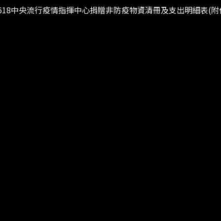
6-0618中央流行疫情指揮中心捐贈非防疫物資清冊及支出明細表(附件二