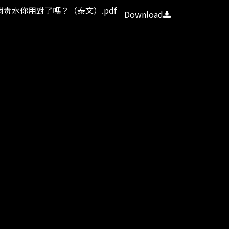
อนที่預防腸病毒消毒水你用對了嗎？（泰文）.pdf
Download