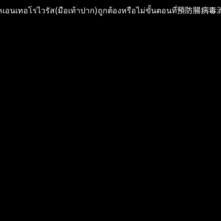
เชื้อโรคเอนเทอโรไวรัส(มือเท้าปาก)ถูกต้องหรือไม่ขั้นต