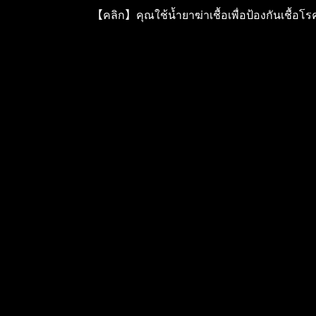
【คลิก】คุณใช้น้ำยาฆ่าเชื้อเพื่อป้องกัน