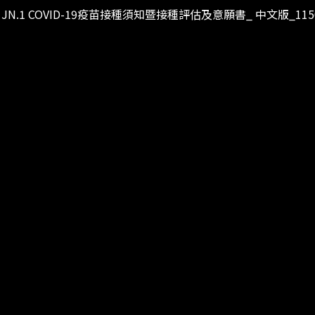
vid) JN.1 COVID-19疫苗接種須知暨接種評估及意願書_ 中文版_1150