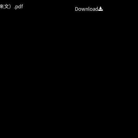
來文）‌.pdf
Download