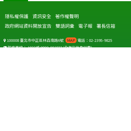
隱私權保護
資訊安全
著作權聲明
政府網站資料開放宣告
雙語詞彙
電子報
署長信箱
100008 臺北市中正區林森南路6號
MAP
電話：02-2395-9825
防疫專線：
1922
或
0800-001922
(全年無休免付費)
聽語障服務免付費傳真：
0800-655955
國外可撥打
+886-800-001922
(自國外撥打回國須自付國際電話費用)
Copyright © 2026 衛生福利部 疾病管制署. All rights reserved.
本網站建議使用 IE10 以上版本瀏覽器及以1920x1080解析度，以獲得最
佳瀏覽體驗。
為提供使用者有文書軟體選擇的權利，本網站提供ODF開放文件格式，
建議您安裝免費開源軟體
(https://www.ndc.gov.tw/cp.aspx?