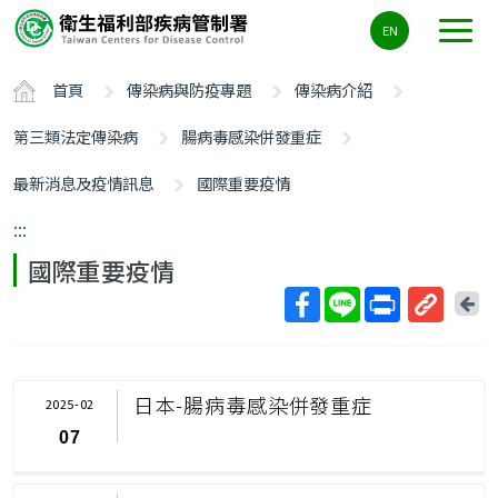
主
EN
要
內
首頁
傳染病與防疫專題
傳染病介紹
容
區
第三類法定傳染病
腸病毒感染併發重症
ALT+C
最新消息及疫情訊息
國際重要疫情
:::
國際重要疫情
回
上
取
一
得
頁
短
日本-腸病毒感染併發重症
2025-02
網
07
址