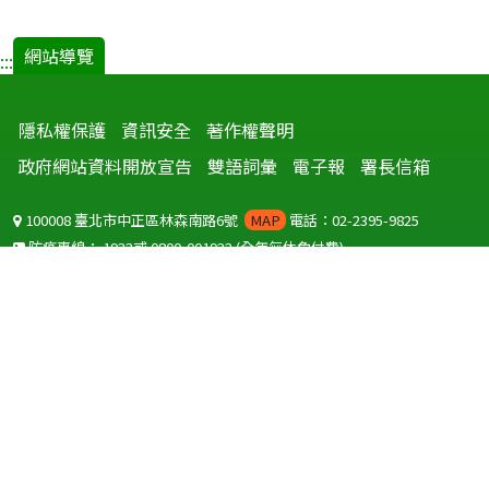
網站導覽
:::
隱私權保護
資訊安全
著作權聲明
政府網站資料開放宣告
雙語詞彙
電子報
署長信箱
100008 臺北市中正區林森南路6號
MAP
電話：02-2395-9825
防疫專線：
1922
或
0800-001922
(全年無休免付費)
聽語障服務免付費傳真：
0800-655955
國外可撥打
+886-800-001922
(自國外撥打回國須自付國際電話費用)
Copyright © 2026 衛生福利部 疾病管制署. All rights reserved.
本網站建議使用 IE10 以上版本瀏覽器及以1920x1080解析度，以獲得最