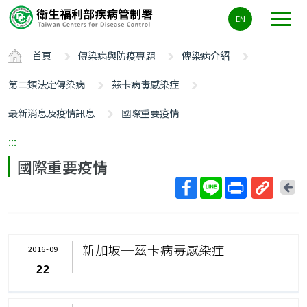
主
EN
要
內
首頁
傳染病與防疫專題
傳染病介紹
容
區
第二類法定傳染病
茲卡病毒感染症
ALT+C
最新消息及疫情訊息
國際重要疫情
:::
國際重要疫情
回
上
取
一
得
頁
短
新加坡─茲卡病毒感染症
2016-09
網
22
址