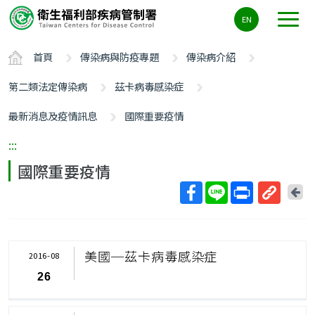
主
EN
要
內
首頁
傳染病與防疫專題
傳染病介紹
容
區
第二類法定傳染病
茲卡病毒感染症
ALT+C
最新消息及疫情訊息
國際重要疫情
:::
國際重要疫情
回
上
取
一
得
頁
短
美國─茲卡病毒感染症
2016-08
網
26
址