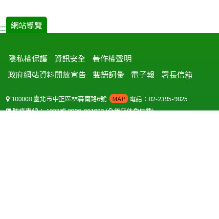
網站導覽
:::
隱私權保護
資訊安全
著作權聲明
政府網站資料開放宣告
雙語詞彙
電子報
署長信箱
100008 臺北市中正區林森南路6號
MAP
電話：02-2395-9825
防疫專線：
1922
或
0800-001922
(全年無休免付費)
聽語障服務免付費傳真：
0800-655955
國外可撥打
+886-800-001922
(自國外撥打回國須自付國際電話費用)
Copyright © 2026 衛生福利部 疾病管制署. All rights reserved.
本網站建議使用 IE10 以上版本瀏覽器及以1920x1080解析度，以獲得最