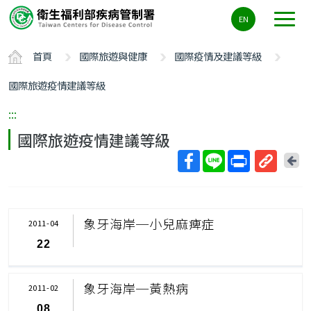
主
EN
要
內
首頁
國際旅遊與健康
國際疫情及建議等級
容
區
國際旅遊疫情建議等級
ALT+C
:::
國際旅遊疫情建議等級
回
上
取
一
得
頁
短
象牙海岸─小兒麻痺症
2011-04
網
22
址
象牙海岸─黃熱病
2011-02
08