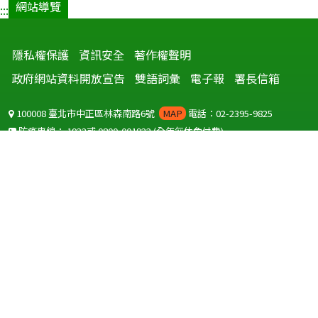
網站導覽
:::
隱私權保護
資訊安全
著作權聲明
政府網站資料開放宣告
雙語詞彙
電子報
署長信箱
100008 臺北市中正區林森南路6號
MAP
電話：02-2395-9825
防疫專線：
1922
或
0800-001922
(全年無休免付費)
聽語障服務免付費傳真：
0800-655955
國外可撥打
+886-800-001922
(自國外撥打回國須自付國際電話費用)
Copyright © 2026 衛生福利部 疾病管制署. All rights reserved.
本網站建議使用 IE10 以上版本瀏覽器及以1920x1080解析度，以獲得最
佳瀏覽體驗。
為提供使用者有文書軟體選擇的權利，本網站提供ODF開放文件格式，