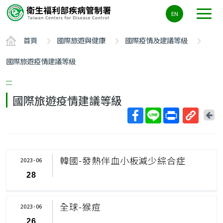
主
EN
要
內
首頁
國際旅遊與健康
國際疫情及建議等級
容
區
國際旅遊疫情建議等級
ALT+C
:::
國際旅遊疫情建議等級
回
上
取
一
得
頁
短
韓國-發熱伴血小板減少綜合症
2023-06
網
28
址
全球-猴痘
2023-06
26