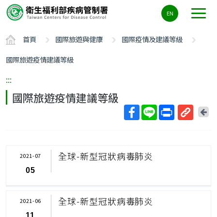
主
EN
要
內
首頁
國際旅遊與健康
國際疫情及建議等級
容
區
國際旅遊疫情建議等級
ALT+C
:::
國際旅遊疫情建議等級
回
上
取
一
得
頁
短
全球-新型冠狀病毒肺炎
2021-07
網
05
址
全球-新型冠狀病毒肺炎
2021-06
11