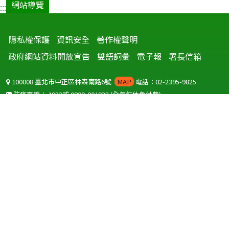
網站導覽
:::
隱私權保護
資訊安全
著作權聲明
政府網站資料開放宣告
雙語詞彙
電子報
署長信箱
100008 臺北市中正區林森南路6號
MAP
電話：02-2395-9825
防疫專線：
1922
或
0800-001922
(全年無休免付費)
聽語障服務免付費傳真：
0800-655955
國外可撥打
+886-800-001922
(自國外撥打回國須自付國際電話費用)
Copyright © 2026 衛生福利部 疾病管制署. All rights reserved.
本網站建議使用 IE10 以上版本瀏覽器及以1920x1080解析度，以獲得最
佳瀏覽體驗。
為提供使用者有文書軟體選擇的權利，本網站提供ODF開放文件格式，