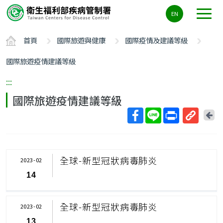
主
EN
要
內
首頁
國際旅遊與健康
國際疫情及建議等級
容
區
國際旅遊疫情建議等級
ALT+C
:::
國際旅遊疫情建議等級
回
上
取
一
得
頁
短
全球-新型冠狀病毒肺炎
2023-02
網
14
址
全球-新型冠狀病毒肺炎
2023-02
13