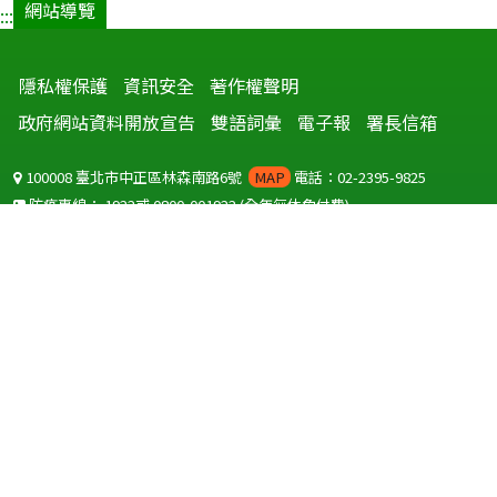
網站導覽
:::
隱私權保護
資訊安全
著作權聲明
政府網站資料開放宣告
雙語詞彙
電子報
署長信箱
100008 臺北市中正區林森南路6號
MAP
電話：02-2395-9825
防疫專線：
1922
或
0800-001922
(全年無休免付費)
聽語障服務免付費傳真：
0800-655955
國外可撥打
+886-800-001922
(自國外撥打回國須自付國際電話費用)
Copyright © 2026 衛生福利部 疾病管制署. All rights reserved.
本網站建議使用 IE10 以上版本瀏覽器及以1920x1080解析度，以獲得最
佳瀏覽體驗。
為提供使用者有文書軟體選擇的權利，本網站提供ODF開放文件格式，