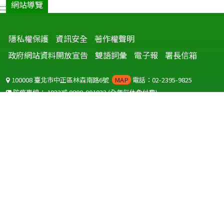
網站導覽
:::
隱私權保護
資訊安全
著作權聲明
政府網站資料開放宣告
雙語詞彙
電子報
署長信箱
100008 臺北市中正區林森南路6號
MAP
電話：02-2395-9825
防疫專線：
1922
或
0800-001922
(全年無休免付費)
聽語障服務免付費傳真：
0800-655955
國外可撥打
+886-800-001922
(自國外撥打回國須自付國際電話費用)
Copyright © 2026 衛生福利部 疾病管制署. All rights reserved.
本網站建議使用 IE10 以上版本瀏覽器及以1920x1080解析度，以獲得最
佳瀏覽體驗。
為提供使用者有文書軟體選擇的權利，本網站提供ODF開放文件格式，