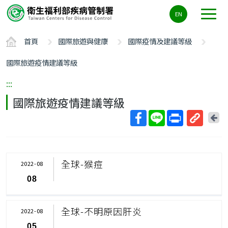
主
EN
要
內
首頁
國際旅遊與健康
國際疫情及建議等級
容
區
國際旅遊疫情建議等級
ALT+C
:::
國際旅遊疫情建議等級
回
上
取
一
得
頁
短
全球-猴痘
2022-08
網
08
址
全球-不明原因肝炎
2022-08
05