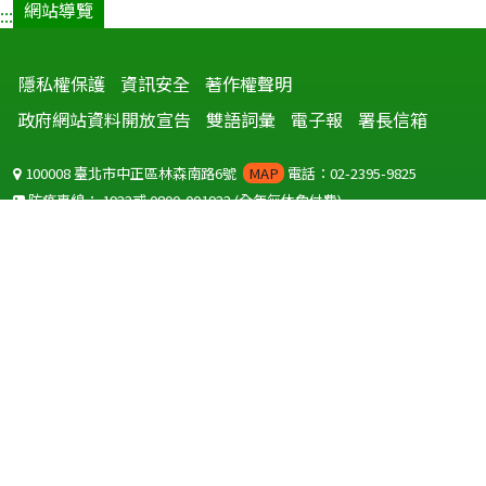
網站導覽
:::
隱私權保護
資訊安全
著作權聲明
政府網站資料開放宣告
雙語詞彙
電子報
署長信箱
100008 臺北市中正區林森南路6號
MAP
電話：02-2395-9825
防疫專線：
1922
或
0800-001922
(全年無休免付費)
聽語障服務免付費傳真：
0800-655955
國外可撥打
+886-800-001922
(自國外撥打回國須自付國際電話費用)
Copyright © 2026 衛生福利部 疾病管制署. All rights reserved.
本網站建議使用 IE10 以上版本瀏覽器及以1920x1080解析度，以獲得最
佳瀏覽體驗。
為提供使用者有文書軟體選擇的權利，本網站提供ODF開放文件格式，