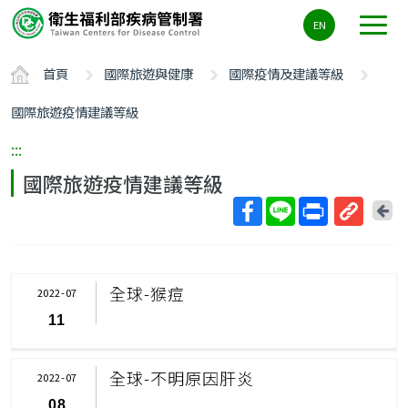
主
EN
要
內
首頁
國際旅遊與健康
國際疫情及建議等級
容
區
國際旅遊疫情建議等級
ALT+C
:::
國際旅遊疫情建議等級
回
上
取
一
得
頁
短
全球-猴痘
2022-07
網
11
址
全球-不明原因肝炎
2022-07
08