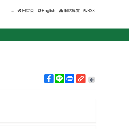
:::
回首頁
English
網站導覽
RSS
回
上
取
一
得
頁
短
網
址