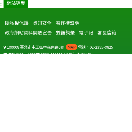
網站導覽
:::
隱私權保護
資訊安全
著作權聲明
政府網站資料開放宣告
雙語詞彙
電子報
署長信箱
100008 臺北市中正區林森南路6號
MAP
電話：02-2395-9825
防疫專線：
1922
或
0800-001922
(全年無休免付費)
聽語障服務免付費傳真：
0800-655955
國外可撥打
+886-800-001922
(自國外撥打回國須自付國際電話費用)
Copyright © 2026 衛生福利部 疾病管制署. All rights reserved.
本網站建議使用 IE10 以上版本瀏覽器及以1920x1080解析度，以獲得最
佳瀏覽體驗。
為提供使用者有文書軟體選擇的權利，本網站提供ODF開放文件格式，