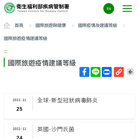
主
EN
要
內
首頁
國際旅遊與健康
國際疫情及建議等級
容
區
國際旅遊疫情建議等級
ALT+C
:::
國際旅遊疫情建議等級
回
上
取
一
得
頁
短
全球-新型冠狀病毒肺炎
2021-11
網
25
址
英國-沙門氏菌
2021-11
24