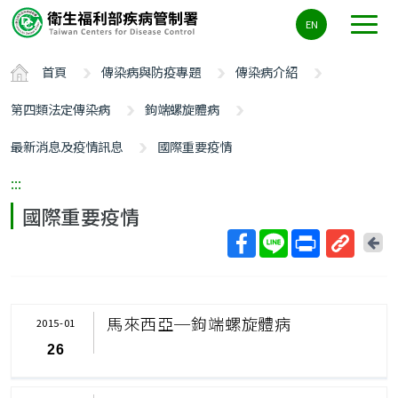
主
EN
要
內
首頁
傳染病與防疫專題
傳染病介紹
容
區
第四類法定傳染病
鉤端螺旋體病
ALT+C
最新消息及疫情訊息
國際重要疫情
:::
國際重要疫情
回
上
取
一
得
頁
短
馬來西亞─鉤端螺旋體病
2015-01
網
26
址