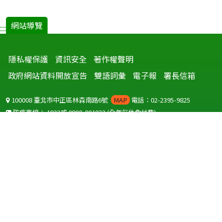
網站導覽
:::
隱私權保護
資訊安全
著作權聲明
政府網站資料開放宣告
雙語詞彙
電子報
署長信箱
100008 臺北市中正區林森南路6號
MAP
電話：02-2395-9825
防疫專線：
1922
或
0800-001922
(全年無休免付費)
聽語障服務免付費傳真：
0800-655955
國外可撥打
+886-800-001922
(自國外撥打回國須自付國際電話費用)
Copyright © 2026 衛生福利部 疾病管制署. All rights reserved.
本網站建議使用 IE10 以上版本瀏覽器及以1920x1080解析度，以獲得最