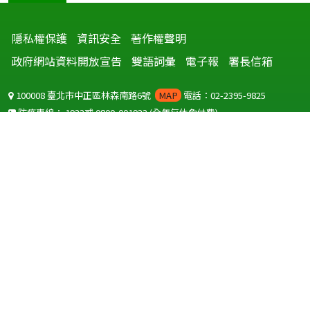
隱私權保護
資訊安全
著作權聲明
政府網站資料開放宣告
雙語詞彙
電子報
署長信箱
100008 臺北市中正區林森南路6號
MAP
電話：02-2395-9825
防疫專線：
1922
或
0800-001922
(全年無休免付費)
聽語障服務免付費傳真：
0800-655955
國外可撥打
+886-800-001922
(自國外撥打回國須自付國際電話費用)
Copyright © 2026 衛生福利部 疾病管制署. All rights reserved.
本網站建議使用 IE10 以上版本瀏覽器及以1920x1080解析度，以獲得最
佳瀏覽體驗。
為提供使用者有文書軟體選擇的權利，本網站提供ODF開放文件格式，
建議您安裝免費開源軟體
(https://www.ndc.gov.tw/cp.aspx?