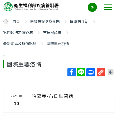
主
EN
要
內
首頁
傳染病與防疫專題
傳染病介紹
容
區
第四類法定傳染病
布氏桿菌病
ALT+C
最新消息及疫情訊息
國際重要疫情
:::
國際重要疫情
回
上
取
一
得
頁
短
哈薩克-布氏桿菌病
2023-03
網
10
址