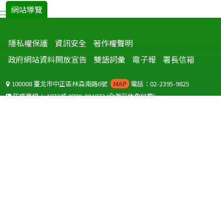
網站導覽
:::
隱私權保護
資訊安全
著作權聲明
政府網站資料開放宣告
雙語詞彙
電子報
署長信箱
100008 臺北市中正區林森南路6號
MAP
電話：02-2395-9825
防疫專線：
1922
或
0800-001922
(全年無休免付費)
聽語障服務免付費傳真：
0800-655955
國外可撥打
+886-800-001922
(自國外撥打回國須自付國際電話費用)
Copyright © 2026 衛生福利部 疾病管制署. All rights reserved.
本網站建議使用 IE10 以上版本瀏覽器及以1920x1080解析度，以獲得最
佳瀏覽體驗。
為提供使用者有文書軟體選擇的權利，本網站提供ODF開放文件格式，