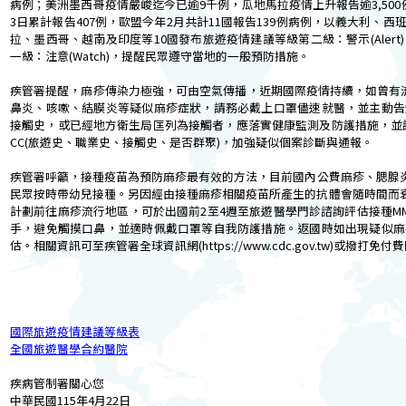
病例；美洲墨西哥疫情嚴峻迄今已逾9千例，瓜地馬拉疫情上升報告逾3,500例
3日累計報告407例，歐盟今年2月共計11國報告139例病例，以義大利、
拉、墨西哥、越南及印度等10國發布旅遊疫情建議等級第二級：警示(Aler
一級：注意(Watch)，提醒民眾遵守當地的一般預防措施。
疾管署提醒，麻疹傳染力極強，可由空氣傳播，近期國際疫情持續，如曾有
鼻炎、咳嗽、結膜炎等疑似麻疹症狀，請務必戴上口罩儘速就醫，並主動告
接觸史，或已經地方衛生局匡列為接觸者，應落實健康監測及防護措施，並
CC(旅遊史、職業史、接觸史、是否群聚)，加強疑似個案診斷與通報。
疾管署呼籲，接種疫苗為預防麻疹最有效的方法，目前國內公費麻疹、腮腺炎
民眾按時帶幼兒接種。另因經由接種麻疹相關疫苗所產生的抗體會隨時間而衰退
計劃前往麻疹流行地區，可於出國前2至4週至旅遊醫學門診諮詢評估接種M
手，避免觸摸口鼻，並適時佩戴口罩等自我防護措施。返國時如出現疑似麻
估。相關資訊可至疾管署全球資訊網(https://www.cdc.gov.tw)或撥打免付費防
國際旅遊疫情建議等級表
全國旅遊醫學合約醫院
疾病管制署關心您
中華民國115年4月22日