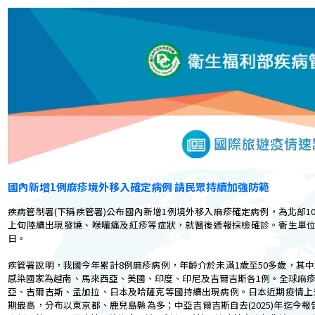
國內新增1例麻疹境外移入確定病例 請民眾持續加強防範
疾病管制署(下稱疾管署)公布國內新增1例境外移入麻疹確定病例，為北部10多
上旬陸續出現發燒、喉嚨痛及紅疹等症狀，就醫後通報採檢確診。衛生單位目
日。
疾管署說明，我國今年累計8例麻疹病例，年齡介於未滿1歲至50多歲，其
感染國家為越南、馬來西亞、美國、印度、印尼及吉爾吉斯各1例。全球麻
亞、吉爾吉斯、孟加拉、日本及哈薩克等國持續出現病例。日本近期疫情上升
期最高，分布以東京都、鹿兒島縣為多；中亞吉爾吉斯自去(2025)年迄今報告逾