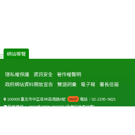
網站導覽
:::
隱私權保護
資訊安全
著作權聲明
政府網站資料開放宣告
雙語詞彙
電子報
署長信箱
100008 臺北市中正區林森南路6號
MAP
電話：02-2395-9825
防疫專線：
1922
或
0800-001922
(全年無休免付費)
聽語障服務免付費傳真：
0800-655955
國外可撥打
+886-800-001922
(自國外撥打回國須自付國際電話費用)
Copyright © 2026 衛生福利部 疾病管制署. All rights reserved.