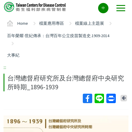
Center
中
block
ALT+C
Home
檔案應用專區
檔案線上主題展
百年榮耀‧世紀傳承：台灣百年公立疫苗製造史.1909-2014
大事紀
:::
台灣總督府研究所及台灣總督府中央研究
所時期_1896-1939
Ba