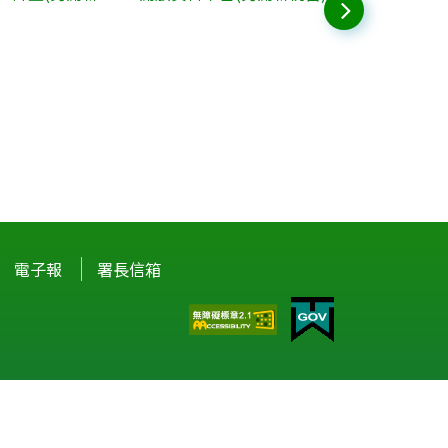
電子報
署長信箱
驗。
?n=32A75A78342B669D)
或以您慣用的軟體開啟文件。