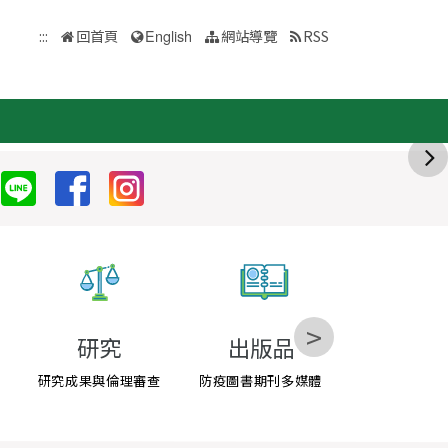
:::
回首頁
English
網站導覽
RSS
>
研究
出版品
疫苗基
研究成果與倫理審查
防疫圖書期刊多媒體
主動捐款疫