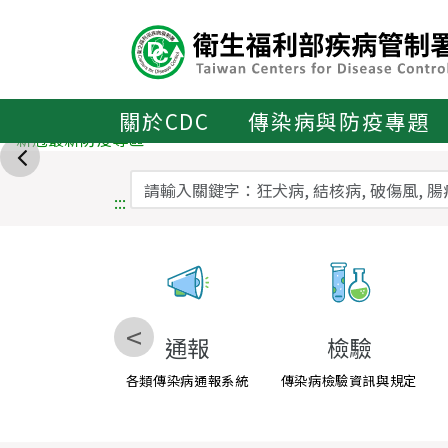
主
要
內
容
區
關於CDC
傳染病與防疫專題
ALT+C
:::
<
通報
檢驗
各類傳染病通報系統
傳染病檢驗資訊與規定