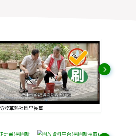
防登革熱社區里長篇
防災避難須