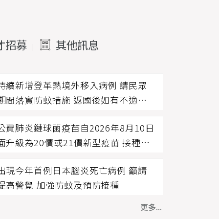
才招募
其他訊息
|
|
持續新增登革熱境外移入病例 請民眾
期間落實防蚊措施 返國後如有不適症
速就醫
公費肺炎鏈球菌疫苗自2026年8月10日
面升級為20價或21價新型疫苗 接種「1
定」
出現今年首例日本腦炎死亡病例 籲請
提高警覺 加強防蚊及預防接種
更多...