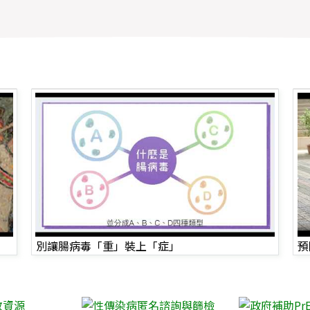
別讓腸病毒「重」裝上「症」
預