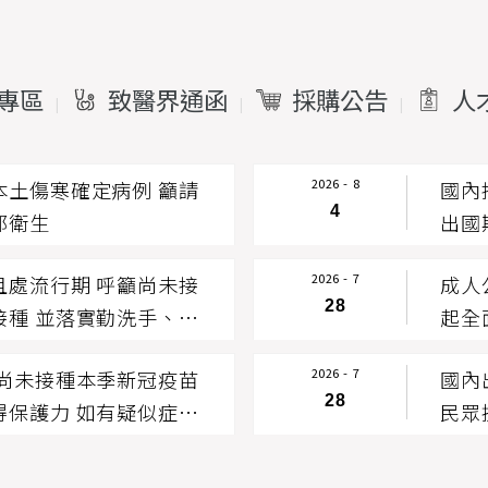
專區
致醫界通函
採購公告
人
|
|
|
2026 - 8
本土傷寒確定病例 籲請
國內
4
部衛生
出國
請儘
2026 - 7
且處流行期 呼籲尚未接
成人
28
接種 並落實勤洗手、戴
起全
施
劑搞
2026 - 7
 尚未接種本季新冠疫苗
國內
28
得保護力 如有疑似症狀
民眾