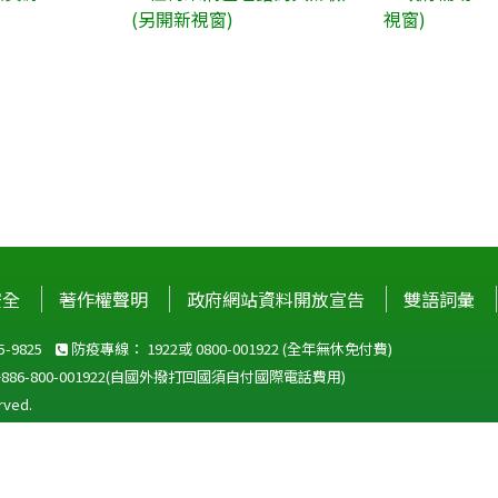
安全
著作權聲明
政府網站資料開放宣告
雙語詞彙
-9825
防疫專線：
1922
或
0800-001922
(全年無休免付費)
+886-800-001922
(自國外撥打回國須自付國際電話費用)
ved.
站建議使用 IE10 以上版本瀏覽器及以1920x1080解析度，以獲得最佳瀏覽體
F開放文件格式，建議您安裝免費開源軟體
(https://www.ndc.gov.tw/cp.aspx