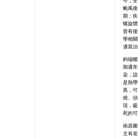
今，全
颱風後
期；疾
螺旋體
曾有接
學相關
適當治
鉤端螺
期通常
染，該
是熱帶
異，可
燒、頭
現，嚴
死的可
病原菌
主有老