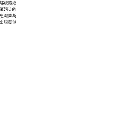
螺旋體經
液污染的
患職業為
出現疑似