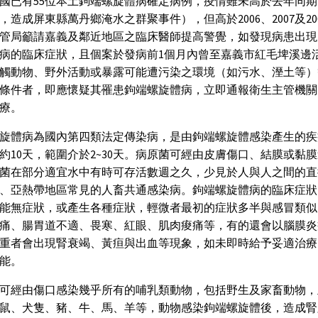
國已有55位本土鉤端螺旋體病確定病例，疫情雖未高於去年同
，造成屏東縣萬丹鄉淹水之群聚事件），但高於2006、2007及20
管局籲請嘉義及鄰近地區之臨床醫師提高警覺，如發現病患出現
病的臨床症狀，且個案於發病前1個月內曾至嘉義市紅毛埤溪邊
觸動物、野外活動或暴露可能遭污染之環境（如污水、溼土等）
條件者，即應懷疑其罹患鉤端螺旋體病，立即通報衛生主管機關
療。
旋體病為國內第四類法定傳染病，是由鉤端螺旋體感染產生的疾
約10天，範圍介於2~30天。病原菌可經由皮膚傷口、結膜或黏
菌在部分適宜水中有時可存活數週之久，少見於人與人之間的直
、亞熱帶地區常見的人畜共通感染病。鉤端螺旋體病的臨床症狀
能無症狀，或產生各種症狀，輕微者最初的症狀多半與感冒類似
痛、腸胃道不適、畏寒、紅眼、肌肉痠痛等，有的還會以腦膜炎
重者會出現腎衰竭、黃疸與出血等現象，如未即時給予妥適治療
能。
可經由傷口感染幾乎所有的哺乳類動物，包括野生及家畜動物，
鼠、犬隻、豬、牛、馬、羊等，動物感染鉤端螺旋體後，造成腎