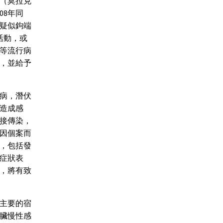
期（莫拉克
08年同
疑似鉤端
活動，或
等流行病
，並給予
病，潛伏
膜造成感
接傳染，
因個案而
，包括發
症狀表
，將有致
主要的宿
臟慢性感