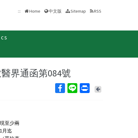
中文版
:::
Home
Sitemap
RSS
ics
醫界通函第084號
Back
現至少兩
1月迄