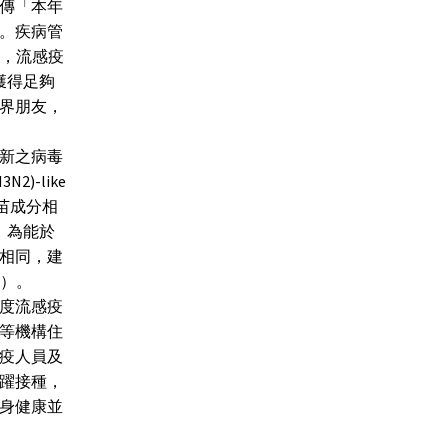
傳「本年
。疾病管
議，流感疫
獲得足夠
界朋友，
新之病毒
3N2)-like
季疫苗成分相
，為能於
相同，建
件）。
度流感疫
養等機構住
疫人員及
躍接種，
身健康並