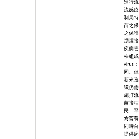
進行流
流感疫
制局特
苗之保
之保護
踴躍接
疾病管
株組成，包含
viru
同。但
新來臨
議仍需
施打流
苗接種
民、罕
禽畜養
同時向
提供病