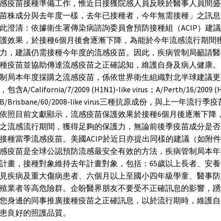
感疫苗接種準備工作，惟近日接獲院感人員反映於醫事人員間盛
苗株成分與去年度一樣，去年已接種者，今年無需接種」之訊息
此澄清：依據衛生署傳染病諮詢委員會預防接種組（ACIP）建
護效果，於接種6個月後會逐漸下降，為能於今年流感流行期間
力，建議仍需接種今年度的流感疫苗。因此，疾病管制局籲請醫
種疫苗並協助傳達流感疫苗之正確認知，維護自身及病人健康。
制局本年度採購之流感疫苗，係依世界衛生組織對北半球建議更
A/California/7/2009 (H1N1)-like virus；A/Perth/16/2009 (H
s；B/Brisbane/60/2008-like virus三種抗原成份，與上一年流行
依照目前文獻顯示，流感疫苗保護效果於接種6個月後逐漸下降
之流感流行期間，獲得足夠的保護力，無論前後季疫苗成分是否
接種當季流感疫苗。美國ACIP於近日亦提出同樣的建議（如附
感疫苗是全球公認預防流感最安全有效的方法，疾病管制局本年
計畫，接種對象維持去年計畫對象，包括：65歲以上長者、安
見疾病及重大傷病患者、六個月以上至國小四年級學童、醫事防
殖業者等高危險群。企盼醫界朋友不要受不正確訊息的影響，踴
您身邊的同事推廣接種疫苗之正確訊息，以於流行期時，維護自
患良好的照護品質。