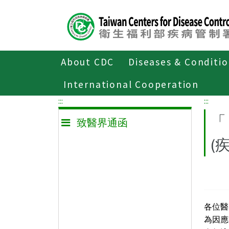
Center
block
ALT+C
About CDC
Diseases & Conditi
Home
致醫界通函
International Cooperation
:::
:::
「
致醫界通函
(
各位醫
為因應