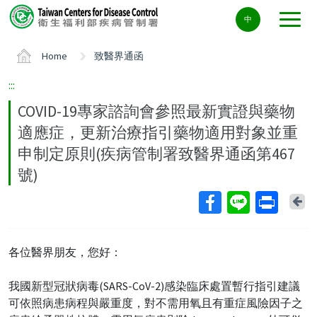
Center
中
block
ALT+C
Home
致醫界通函
:::
COVID-19專家諮詢會參照最新實證與藥物
適應症，更新治療指引藥物適用對象並重
申制定原則(疾病管制署致醫界通函第467
號)
Ba
各位醫界朋友，您好：
我國新型冠狀病毒(SARS-CoV-2)感染臨床處置暫行指引建議
可依照病患病程與嚴重度，對不需用氧且有重症風險因子之