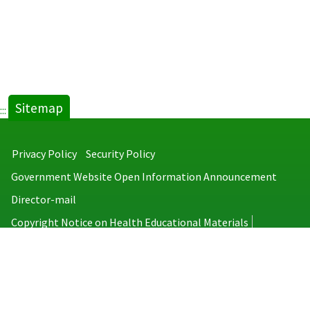
Sitemap
:::
Privacy Policy
Security Policy
Government Website Open Information Announcement
Director-mail
Copyright Notice on Health Educational Materials
Taiwan Centers for Disease Control
No.6, Linsen S. Rd., Jhongjheng District, Taipei City 100008, Taiwan
(R.O.C.)
MAP
TEL：886-2-2395-9825