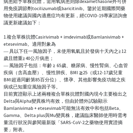
病患給予單株抗體，需用氧病患則除dexamethasone外可併
用免疫調節劑tocilizumab或baricitinib。鑒於近期國際間藥
物使用建議與國內適應症均有更新，經COVID-19專家諮詢會
議更新建議如下：
1.複合單株抗體Casirivimab + imdevimab或Bamlanivimab +
etesevimab。適用對象為
― 具以下任一風險因子，未使用氧氣且於發病十天內之≧12
歲且體重≧40公斤病患；
― 風險因子包括：年齡 ≧ 65歲、糖尿病、慢性腎病、心血管
疾病（含高血壓）、慢性肺疾、BMI ≧25（或12-17歲兒童
BMI超過同齡第85百分位）、懷孕、其他影響免疫功能之疾
病或已知重症風險因子等。
目前實證顯示上述兩種複合單株抗體對國內現今主要檢出之
Delta與Alpha變異株均有效，但由於體外試驗顯示
Bamlanivimab + etesevimab可能無法有效中和包括Beta、
Gamma、Delta plus與Mu變異株，建議臨床醫師使用時需考
量流行狀況與參閱最新版「SARS-CoV-2之藥物使用實證摘
要」附表。