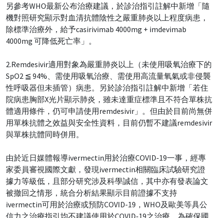
另參考WHO最新公布治療建議，於診治指引註解中新增「隨
機對照研究顯示對血清抗體陰性之嚴重肺炎以上程度病患，
除標準治療外，給予casirivimab 4000mg + imdevimab
4000mg 可降低死亡率」。
2.Remdesivir適用對象為嚴重肺炎以上（未使用吸氧治療下的
SpO2 ≦ 94%、需使用吸氧治療、需使用高流量氧氣或非侵襲
性呼吸器但未插管）病患。另於診治指引註解中新增「若住
院病患胸部X光片顯示肺炎，雖未達重症標準且不符合單株抗
體適用條件，仍可申請使用remdesivir」。但由於目前尚無併
用單株抗體之效益與安全性資料，目前仍暫不建議remdesivir
與單株抗體同時併用。
由於近日媒體報導ivermectin用於治療COVID-19一事，經專
家委員審視國際文獻，發現ivermectin相關臨床試驗研究證
據力等級低，且部分研究涉及科學誠信，其中亦有發表論文
被撤回之情形，統合分析結果顯示目前證據不支持
ivermectin可用於治療或預防COVID-19，WHO及歐美等具公
信力之治療指引均不建議使用於COVID-19之治療。為確保國