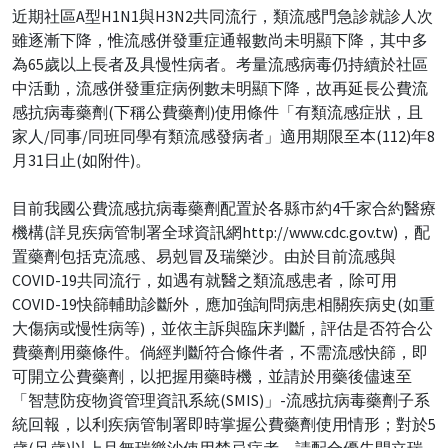
近期社區A型H1N1與H3N2共同流行，類流感門急診就診人次
雖逐漸下降，惟流感併發重症通報數尚未明顯下降，其中多
為65歲以上長者及具慢性病者。考量流感病毒仍持續於社區
中活動，流感併發重症病例數未明顯下降，故再延長公費流
感抗病毒藥劑(下稱公費藥劑)使用條件「有類流感症狀，且
家人/同事/同班同學有類流感發病者」適用期限至本(112)年8
月31日止(如附件)。
目前我國公費流感抗病毒藥劑配置於各縣市約4千家合約醫療
機構(詳見疾病管制署全球資訊網http://www.cdc.gov.tw)，配
置藥劑包括克流感、易剋冒及瑞樂沙。由於目前流感與
COVID-19共同流行，如遇有就醫之類流感患者，除可用
COVID-19快篩輔助診斷外，應加強詢問病患相關疾病史(如重
大傷病或慢性病等)，並依主訴與臨床判斷，評估是否符合公
費藥劑用藥條件。倘經判斷符合條件者，不需流感快篩，即
可開立公費藥劑，以把握用藥時機，並請於用藥後儘速至
「智慧防疫物資管理資訊系統(SMIS)」-流感抗病毒藥劑子系
統回報，以利疾病管制署即時掌握公費藥劑使用情形；對於5
歲(足歲)以上且無瑞樂沙使用禁忌症者，請配合優先開立瑞