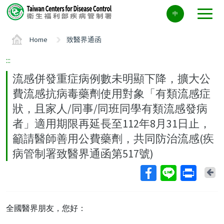
Center
中
block
ALT+C
Home
致醫界通函
:::
流感併發重症病例數未明顯下降，擴大公
費流感抗病毒藥劑使用對象「有類流感症
狀，且家人/同事/同班同學有類流感發病
者」適用期限再延長至112年8月31日止，
籲請醫師善用公費藥劑，共同防治流感(疾
病管制署致醫界通函第517號)
Ba
全國醫界朋友，您好：