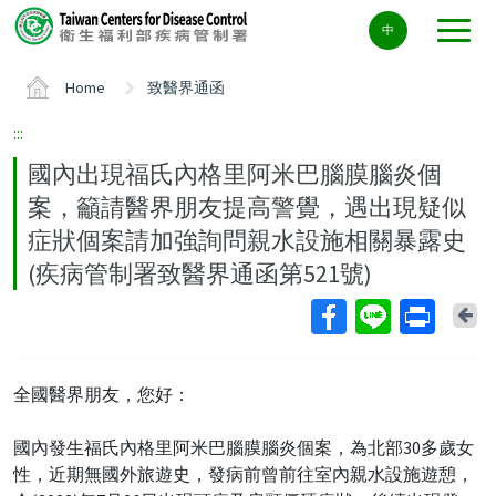
Center
中
block
ALT+C
Home
致醫界通函
:::
國內出現福氏內格里阿米巴腦膜腦炎個
案，籲請醫界朋友提高警覺，遇出現疑似
症狀個案請加強詢問親水設施相關暴露史
(疾病管制署致醫界通函第521號)
Ba
全國醫界朋友，您好：
國內發生福氏內格里阿米巴腦膜腦炎個案，為北部30多歲女
性，近期無國外旅遊史，發病前曾前往室內親水設施遊憩，