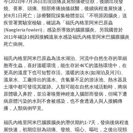
今(2023)年7月26日出現頭痛及肩頸僵硬症狀，後續出現發
燒、畏寒、頭痛、頸部疼痛抽搐就醫，後續病程進展快速，
於8月1日死亡；診療醫院採集檢體並以「不明原因腦炎」送
疾管署實驗室檢驗，確認為「福氏內格里阿米巴原蟲
(Naegleria fowleri)」感染所導致的腦膜腦炎。另我國曾於
2011年確診1例因接觸溫泉水感染福氏內格里阿米巴腦膜腦炎
死亡病例。
福氏內格里阿米巴原蟲為淡水湖泊、河流中自然生存的單細
胞寄生蟲，喜好溫暖環境，能生存於46℃的溫熱環境中，在
更高的溫度下也可短暫存活。溫暖的淡水(如湖泊及河川)、
溫泉水、工廠排出的溫水、含氯量不足的游泳池、熱水器及
土壤中都可發現其蹤跡。人類可能在自然水域活動時，將病
原體吸入鼻腔，並沿著嗅覺神經進入腦部而發病，但喝下遭
病原體污染的水則不會被感染，也不會透過人與人接觸傳
播，人類病例罕見。
福氏內格里阿米巴腦膜腦炎的潛伏期約1-7天，發病後病程進
展快速，初期症狀為頭痛、發燒、噁心、嘔吐，之後出現頸