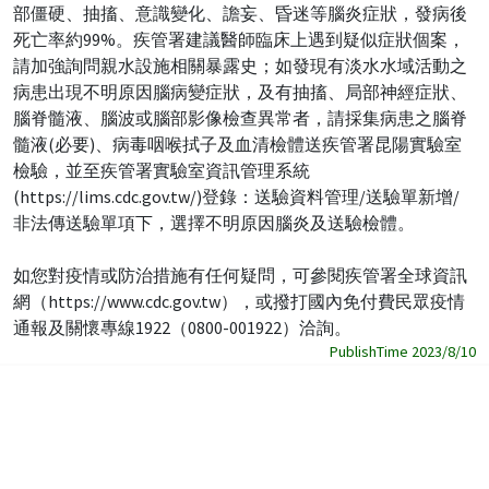
部僵硬、抽搐、意識變化、譫妄、昏迷等腦炎症狀，發病後
死亡率約99%。疾管署建議醫師臨床上遇到疑似症狀個案，
請加強詢問親水設施相關暴露史；如發現有淡水水域活動之
病患出現不明原因腦病變症狀，及有抽搐、局部神經症狀、
腦脊髓液、腦波或腦部影像檢查異常者，請採集病患之腦脊
髓液(必要)、病毒咽喉拭子及血清檢體送疾管署昆陽實驗室
檢驗，並至疾管署實驗室資訊管理系統
(https://lims.cdc.gov.tw/)登錄：送驗資料管理/送驗單新增/
非法傳送驗單項下，選擇不明原因腦炎及送驗檢體。
如您對疫情或防治措施有任何疑問，可參閱疾管署全球資訊
網（https://www.cdc.gov.tw），或撥打國內免付費民眾疫情
通報及關懷專線1922（0800-001922）洽詢。
PublishTime 2023/8/10