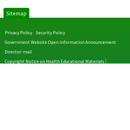
Sitemap
:::
Privacy Policy
Security Policy
Government Website Open Information Announcement
Director-mail
Copyright Notice on Health Educational Materials
Taiwan Centers for Disease Control
No.6, Linsen S. Rd., Jhongjheng District, Taipei City 100008, Taiwan
(R.O.C.)
MAP
TEL：886-2-2395-9825
Copyright © 2026 Taiwan Centers for Disease Control. All rights reserved.