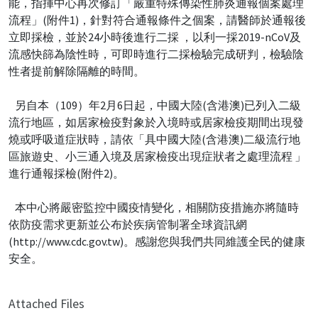
能，指揮中心再次修訂「嚴重特殊傳染性肺炎通報個案處理
流程」(附件1)，針對符合通報條件之個案，請醫師於通報後
立即採檢，並於24小時後進行二採 ，以利一採2019-nCoV及
流感快篩為陰性時，可即時進行二採檢驗完成研判，檢驗陰
性者提前解除隔離的時間。
另自本（109）年2月6日起，中國大陸(含港澳)已列入二級
流行地區，如居家檢疫對象於入境時或居家檢疫期間出現發
燒或呼吸道症狀時，請依「具中國大陸(含港澳)二級流行地
區旅遊史、小三通入境及居家檢疫出現症狀者之處理流程 」
進行通報採檢(附件2)。
本中心將嚴密監控中國疫情變化，相關防疫措施亦將隨時
依防疫需求更新並公布於疾病管制署全球資訊網
(http://www.cdc.gov.tw)。感謝您與我們共同維護全民的健康
安全。
Attached Files