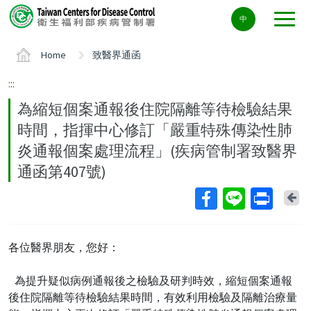
Center
中
block
ALT+C
Home
致醫界通函
:::
為縮短個案通報後住院隔離等待檢驗結果
時間，指揮中心修訂「嚴重特殊傳染性肺
炎通報個案處理流程」(疾病管制署致醫界
通函第407號)
Ba
各位醫界朋友，您好：
為提升疑似病例通報後之檢驗及研判時效，縮短個案通報
後住院隔離等待檢驗結果時間，有效利用檢驗及隔離治療量