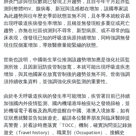
肺炎門診與住院數就已發現上升趨勢，且自今年十月起亦監
測到整體RSV、腺病毒、新冠與流感都在增加，該國專家認
為此趨勢與往年歷史季節狀態並無不同，且冬季本就較容易
出現呼吸道疾病發生率增加，且稱並無發現較多重症或死亡
趨勢，亦無在社區偵測到不尋常、新型病原、或不尋常的臨
床表現，僅發現已知的呼吸道病原持續增加，同時強調無發
現住院個案增加，導致醫療量能緊繃的狀態。
世衛也說明，中國衛生單位推測該趨勢增加應是強化社區監
測所致，且因新冠防疫管制放寬，本就可能出現呼吸道疾患
增加，與其他國家在放寬管制後的趨勢並無不同。世衛強調
須持續收集資料，並強調強化疾病監測的重要性。
由於冬天呼吸道疾病的發生率可能增加，疾管署目前已持續
加強國內外疫情監測、國內機場港埠檢疫站之發燒篩檢，並
於機場電子看板及跑馬燈提醒自中國、港澳入境旅客，如有
症狀應就醫並告知旅遊史。籲請各位醫界朋友與臨床醫師提
高警覺，於看診時應落實「TOCC」機制，確實詢問並記錄旅
遊史（Travel history）、職業別（Occupation）、接觸史