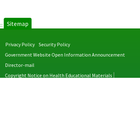
Sitemap
:::
Privacy Policy
Security Policy
Government Website Open Information Announcement
Director-mail
Copyright Notice on Health Educational Materials
Taiwan Centers for Disease Control
No.6, Linsen S. Rd., Jhongjheng District, Taipei City 100008, Taiwan
(R.O.C.)
MAP
TEL：886-2-2395-9825
Copyright © 2026 Taiwan Centers for Disease Control. All rights reserved.