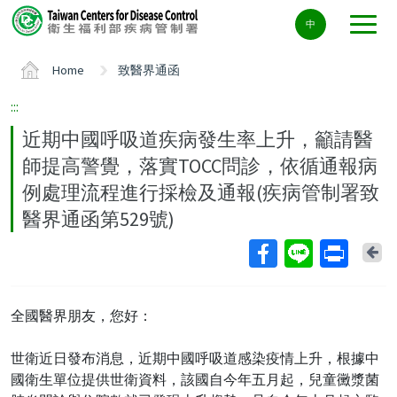
Center
中
block
ALT+C
Home
致醫界通函
:::
近期中國呼吸道疾病發生率上升，籲請醫
師提高警覺，落實TOCC問診，依循通報病
例處理流程進行採檢及通報(疾病管制署致
醫界通函第529號)
Ba
全國醫界朋友，您好：
世衛近日發布消息，近期中國呼吸道感染疫情上升，根據中
國衛生單位提供世衛資料，該國自今年五月起，兒童黴漿菌