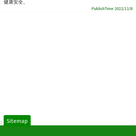
健康安全。
PublishTime 2022/12/8
Sitemap
:::