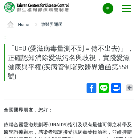
Center
中
block
ALT+C
Home
致醫界通函
:::
「U=U (愛滋病毒量測不到＝傳不出去)」，
正確認知消除愛滋污名與歧視，實踐愛滋
健康與平權(疾病管制署致醫界通函第558
號)
Ba
全國醫界朋友，您好：
依聯合國愛滋規劃署(UNAIDS)指引及現有最佳可得之科學及
醫學證據顯示，感染者穩定接受抗病毒藥物治療，並維持體