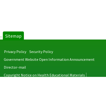
Sitemap
:::
Privacy Policy
Security Policy
Government Website Open Information Announcement
Director-mail
Copyright Notice on Health Educational Materials
Taiwan Centers for Disease Control
No.6, Linsen S. Rd., Jhongjheng District, Taipei City 100008, Taiwan
(R.O.C.)
MAP
TEL：886-2-2395-9825