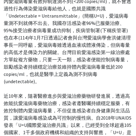
內愛滋病毒量有效抑制達測不到(<200 copies/ml)，就不會透
過性行為傳染愛滋病毒給他人，也就是國際共識
「Undetectable = Untransmittable」(簡稱U=U)，愛滋病毒
量測不到就傳不出去。我國存活感染者96%已服藥治療、
95%接受治療者病毒量成功抑制，疾病管制署(下稱疾管署)
也在本(114)年1月7日透過記者會與台灣愛滋病學會洪健清理
事長一同呼籲，愛滋病毒雖透過血液或體液傳染，但病毒量
的高低才是傳染力的關鍵。台灣目前愛滋感染第一線治療處
方單錠複方藥物，只要一天一顆，感染者便能控制病毒量，
鼓勵感染者持續穩定治療並維持體內愛滋病毒量低於200
copies/ml，也就是醫學上定義為測不到病毒
(undetectable)。
近10年來，隨著醫療進步與愛滋治療藥物研發進展，透過高
效能抗愛滋病毒藥物治療，感染者遵醫囑持續穩定服藥，有
效控制體內愛滋病毒量，不但促進感染者自身健康與生活品
質，讓愛滋病毒感染成為可控制的慢性病。自2018年UNAIDS
發表「U=U國際愛滋治療共識」以來，已經受到全球超過105
個國家、1千多個政府機構和組織的支持與響應，「U=U」是