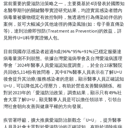
當前重要的愛滋防治策略之一，主要奠基於4項發表於國際知
名醫學期刊的關鍵醫學實證研究結果，均證實當感染者體內
病毒量被藥物穩定有效控制時，無透過性行為傳染給伴侶的
案例，並可大幅減少其他途徑的傳染風險(如：母子垂直傳染
等)，達到治療即預防(Treatment as Prevention)的效益，詳
見附件U=U科學實證懶人包。
目前我國存活感染者超過9成(96%*95%=91%)已穩定服藥達
病毒量測不到狀態。依據台灣愛滋病學會及台灣愛滋病護理
學會「2024年醫事人員愛滋認知度調查」，於全台23家醫院
共回收5,114份有效問卷，其中87%醫事人員表示在了解U=U
後會提升其治療/服務感染者的意願，顯示醫事人員正確認知
U=U，可以降低其心理壓力，有助於營造友善醫病關係。相
對於2023年的「愛滋防治政策」調查結果，顯示只有49%社
會大眾了解U=U，顯見醫事人員是可以擔任領頭羊，引領台
灣社會朝向友善與健康平權的方向發展。
疾管署呼籲，擴大推廣愛滋防治新觀念「U=U」，提升醫事
人員及社會大眾對於愛滋防治的正確認知，有助於消除疾病