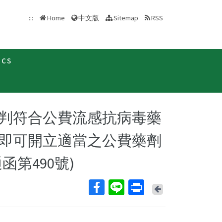
中文版
:::
Home
Sitemap
RSS
ics
判符合公費流感抗病毒藥
即可開立適當之公費藥劑
第490號)
Back