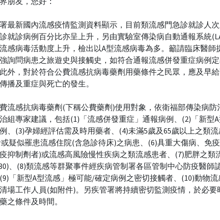
界朋友，您好：
署最新國內流感疫情監測資料顯示，目前類流感門急診就診人次
診就診病例百分比亦呈上升，另由實驗室傳染病自動通報系統(LA
流感病毒活動度上升，檢出以A型流感病毒為多。籲請臨床醫師
強詢問病患之旅遊史與接觸史，如符合通報流感併發重症病例定
此外，對於符合公費流感抗病毒藥劑用藥條件之民眾，應及早給
傳播及重症與死亡的發生。
費流感抗病毒藥劑(下稱公費藥劑)使用對象，依衛福部傳染病防
治組專家建議，包括(1)「流感併發重症」通報病例、(2)「新型
例、(3)孕婦經評估需及時用藥者、(4)未滿5歲及65歲以上之類
確診或疑似罹患流感住院(含急診待床)之病患、(6)具重大傷病、免疫
疫抑制劑者)或流感高風險慢性疾病之類流感患者、(7)肥胖之類
I≧30)、(8)類流感等群聚事件經疾病管制署各區管制中心防疫醫師
(9)「新型A型流感」極可能/確定病例之密切接觸者、(10)動物
清場工作人員(如附件)。另疾管署將持續密切監測疫情，於必要
藥之條件及時間。