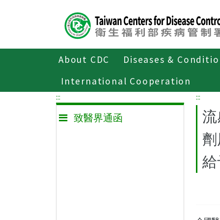
Center
block
ALT+C
About CDC
Diseases & Conditi
Home
致醫界通函
International Cooperation
:::
:::
流
致醫界通函
劑
給