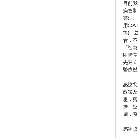
目前我
病管制署
樂沙。
用CO
等)，
者，不
「智慧
即時掌
先開立
醫療機
感謝您
政策及
患，落
擠、空
施，避
感謝您