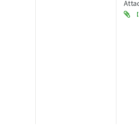
Atta
【