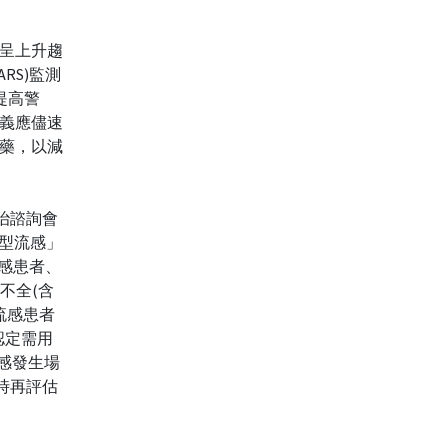
呈上升趨
RS)監測
提高警
義應儘速
藥，以減
治諮詢會
A型流感」
流感患者、
不全(含
流感患者
認定需用
流感發生場
時再評估