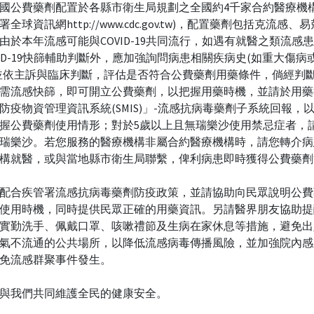
國公費藥劑配置於各縣市衛生局規劃之全國約4千家合約醫療機構
全球資訊網http://www.cdc.gov.tw)，配置藥劑包括克流感、
由於本年流感可能與COVID-19共同流行，如遇有就醫之類流感
VID-19快篩輔助判斷外，應加強詢問病患相關疾病史(如重大傷病
並依主訴與臨床判斷，評估是否符合公費藥劑用藥條件，倘經判
需流感快篩，即可開立公費藥劑，以把握用藥時機，並請於用藥
防疫物資管理資訊系統(SMIS)」-流感抗病毒藥劑子系統回報，
握公費藥劑使用情形；對於5歲以上且無瑞樂沙使用禁忌症者，
瑞樂沙。若您服務的醫療機構非屬合約醫療機構時，請您轉介病
構就醫，或與當地縣市衛生局聯繫，俾利病患即時獲得公費藥劑
配合疾管署流感抗病毒藥劑防疫政策，並請協助向民眾說明公費
使用時機，同時提供民眾正確的用藥資訊。另請醫界朋友協助提
實勤洗手、佩戴口罩、咳嗽禮節及生病在家休息等措施，避免出
氣不流通的公共場所，以降低流感病毒傳播風險，並加強院內感
免流感群聚事件發生。
與我們共同維護全民的健康安全。