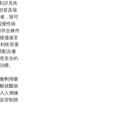
(詳見疾
易剋冒及瑞
患者，除可
或慢性病
斷符合條件
後儘速至
以利疾管署
請配合優
患至合約
治療。
藥劑用藥
醒就醫病
入人潮擁
染管制措