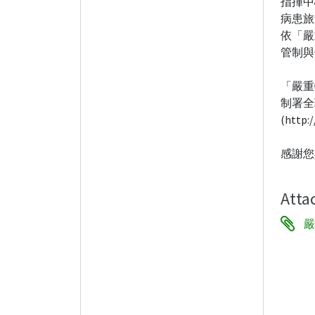
指揮中
病患旅
依「嚴
管制與
「嚴重
制署全
(http:
感謝您
Atta
嚴