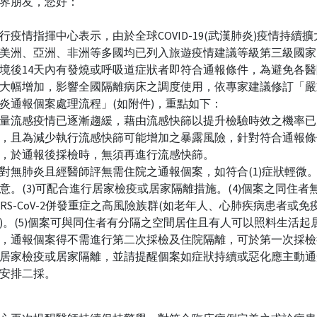
界朋友，您好：
行疫情指揮中心表示，由於全球COVID-19(武漢肺炎)疫情持續
美洲、亞洲、非洲等多國均已列入旅遊疫情建議等級第三級國家
境後14天內有發燒或呼吸道症狀者即符合通報條件，為避免各
大幅增加，影響全國隔離病床之調度使用，依專家建議修訂「嚴
炎通報個案處理流程」(如附件)，重點如下：
量流感疫情已逐漸趨緩，藉由流感快篩以提升檢驗時效之機率已
，且為減少執行流感快篩可能增加之暴露風險，針對符合通報條
，於通報後採檢時，無須再進行流感快篩。
對無肺炎且經醫師評無需住院之通報個案，如符合(1)症狀輕微。(
意。(3)可配合進行居家檢疫或居家隔離措施。(4)個案之同住者
ARS-CoV-2併發重症之高風險族群(如老年人、心肺疾病患者或免
)。(5)個案可與同住者有分隔之空間居住且有人可以照料生活起
，通報個案得不需進行第二次採檢及住院隔離，可於第一次採檢
居家檢疫或居家隔離，並請提醒個案如症狀持續或惡化應主動通
安排二採。