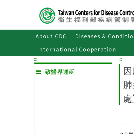
Center
block
ALT+C
About CDC
Diseases & Conditi
Home
致醫界通函
International Cooperation
:::
:::
因
致醫界通函
肺
處