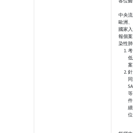
各位醫
中央流
歐洲、
國家入
報個案
染性肺
考
低
案
針
同
S
等
件
續
位