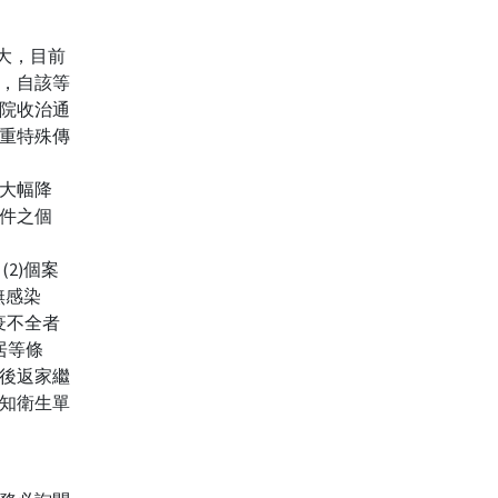
擴大，目前
，自該等
醫院收治通
重特殊傳
大幅降
件之個
2)個案
無感染
疫不全者
居等條
後返家繼
知衛生單