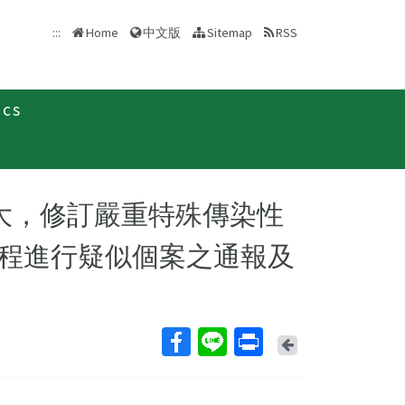
中文版
:::
Home
Sitemap
RSS
ics
情擴大，修訂嚴重特殊傳染性
程進行疑似個案之通報及
Back