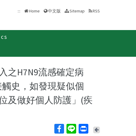
中文版
:::
Home
Sitemap
RSS
ics
之H7N9流感確定病
接觸史，如發現疑似個
位及做好個人防護」(疾
Back