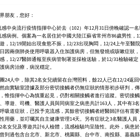
界朋友，您好：
9流感中央流行疫情指揮中心於去（102）年12月31日傍晚確認一
9流感病例。個案為一名居住於中國大陸江蘇省常州市86歲男性，12
遊，12/19開始出現食慾不振，12/23出現胸悶，12/24上午至醫
日因兩側肺炎使用呼吸器入住加護病房，但無發燒或咳嗽症狀，12
感，12/27醫師通報至疾病管制署並採檢送驗，於12/31檢驗確
護病房治療，病況穩定。
團24人中，除其2名女兒續留在台灣照料，餘22人已在12/24返
然由實驗室證據及部分密切接觸者仍無症狀的情形初步研判，傳
，惟指揮中心為慎重起見，仍對相關接觸者進行追蹤。密切接觸
、導遊、司機、醫護人員與同病室之病患共計163人，其中有3
呼吸道症狀，已投予克流感，其餘密切接觸者經醫師評估有需要
性用藥，並叮囑其自主健康管理14天。另有症狀之3名醫護人員
2名女兒及導遊共計6人檢體，流感檢驗均呈陰性。此外，病患
曾到過包含台北市、新北市、桃園縣、台中市、南投縣、嘉義縣