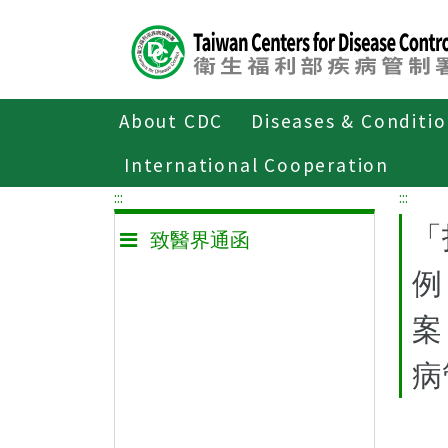
Center
block
ALT+C
About CDC
Diseases & Conditi
Home
致醫界通函
International Cooperation
:::
:::
「
致醫界通函
例
案
病