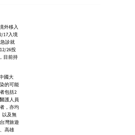
名境外移入
/17入境
院急診就
/26投
定，目前持
回中國大
染的可能
者包括2
名醫護人員
者，亦均
，以及無
於台灣旅遊
、高雄