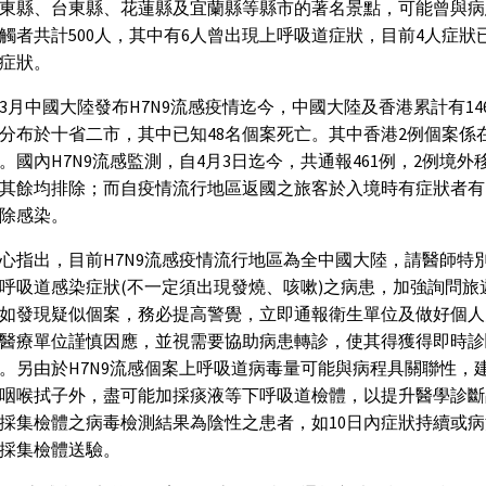
東縣、台東縣、花蓮縣及宜蘭縣等縣市的著名景點，可能曾與病
觸者共計500人，其中有6人曾出現上呼吸道症狀，目前4人症狀
症狀。
3月中國大陸發布H7N9流感疫情迄今，中國大陸及香港累計有14
分布於十省二市，其中已知48名個案死亡。其中香港2例個案係
。國內H7N9流感監測，自4月3日迄今，共通報461例，2例境外
其餘均排除；而自疫情流行地區返國之旅客於入境時有症狀者有2,
除感染。
心指出，目前H7N9流感疫情流行地區為全中國大陸，請醫師特
呼吸道感染症狀(不一定須出現發燒、咳嗽)之病患，加強詢問旅
如發現疑似個案，務必提高警覺，立即通報衛生單位及做好個人
醫療單位謹慎因應，並視需要協助病患轉診，使其得獲得即時診
。另由於H7N9流感個案上呼吸道病毒量可能與病程具關聯性，
咽喉拭子外，盡可能加採痰液等下呼吸道檢體，以提升醫學診斷
採集檢體之病毒檢測結果為陰性之患者，如10日內症狀持續或
採集檢體送驗。