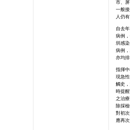
市、屏
一般接
人仍有
自去年
病例，
圳感染
病例，
亦均排
指揮中
現急性
觸史，
時提醒
之治療
除採檢
對初次
應再次