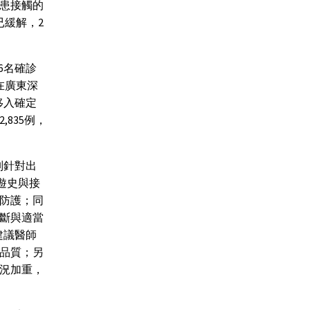
患接觸的
已緩解，2
6名確診
在廣東深
移入確定
835例，
別針對出
遊史與接
防護；同
斷與適當
建議醫師
品質；另
病況加重，