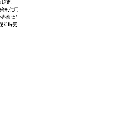
驗規定、
藥劑使用
)/專業版/
礎即時更