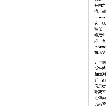
特菌之
病。籲
mon
炎、腹
驗任一
鑑定出李
織（含
mon
菌株送
近年國
斯特菌
菌症列
群（如
病患者
致死率
道傳染
提高警