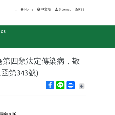
中文版
:::
Home
Sitemap
RSS
ics
」為第四類法定傳染病，敬
第343號)
Back
國內李斯