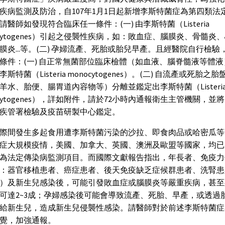
疾病監測及防治，自107年1月1日起新增李斯特菌症為第四類法
請醫師如發現符合臨床任一條件：(一) 由李斯特菌（Listeria
ocytogenes）引起之侵襲性疾病，如：敗血症、腦膜炎、骨髓炎
膜炎...等。(二) 孕婦流產、死胎或胎兒早產。且經醫院自行檢驗
條件：(一) 自正常無菌部位臨床檢體（如血液、腦脊髓液等體
斯特菌（Listeria monocytogenes）。(二) 自流產或死胎之
羊水、胎便、腸胃道內容物等）分離並鑑定出李斯特菌（Listeri
ocytogenes），詳如附件，請於72小時內通報衛生主管機關，並
疾管署檢驗及疫苗研製中心鑑定。
際間發生多起食用遭李斯特菌污染的沙拉、即食肉品或哈密瓜等
症大規模疫情，美國、加拿大、英國、澳洲及歐盟等國家，均已
為法定傳染病監測項目。而國際文獻報告指出，年長者、免疫力
：器官移植患者、癌症患者、後天免疫缺乏症候群患者、洗腎患
）及新生兒感染後，可能引發敗血症或腦膜炎等嚴重疾病，甚至
可達2~3成；孕婦感染後可能會導致流產、死胎、早產，或透過
給新生兒，造成新生兒侵襲性感染。請醫師對於前述李斯特菌症
覺，加強通報。