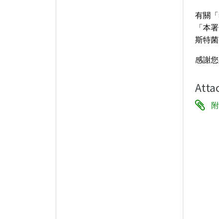
有關「
「本署全
斯特菌
感謝您
Atta
附