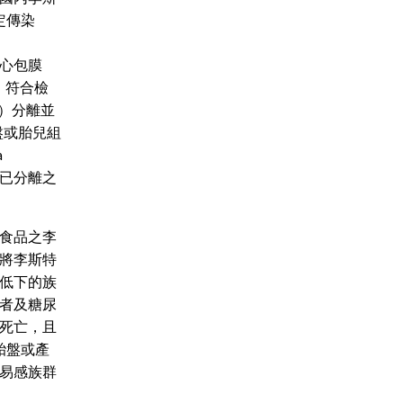
定傳染
、心包膜
，符合檢
液）分離並
胎盤或胎兒組
a
將已分離之
食品之李
將李斯特
低下的族
者及糖尿
死亡，且
胎盤或產
易感族群