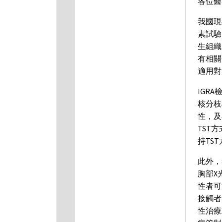
各位醫
我國現
素試驗
生組織
有相關
適用對
IGR
核分枝桿
性，及
TST
持TS
此外，
胸部X
性者可能
接觸者
性治療