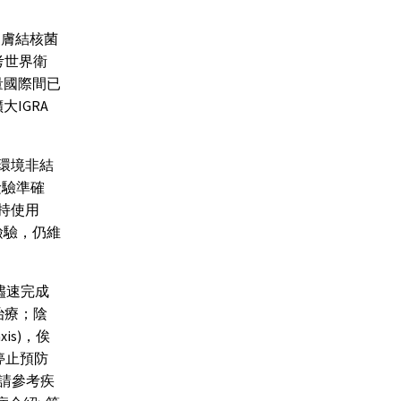
皮膚結核菌
參考世界衛
量國際間已
大IGRA
因環境非結
升檢驗準確
維持使用
檢驗，仍維
儘速完成
治療；陰
is)，俟
停止預防
，請參考疾