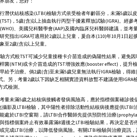
界朋友，您好：
行潛伏結核感染(LTBI)檢驗方式依受檢者年齡區分，未滿5歲以
(TST)，5歲(含)以上抽血執行丙型干擾素釋放試驗(IGRA)。經
(WHO)、美國兒科醫學會(AAP)及國內臨床兒科醫師建議，並考
研究指出IGRA可適用於2歲以上兒童，爰自本(110)年10月1日起擴
象至2歲(含)以上兒童。
A檢驗方式較TST可減少兒童接種卡介苗造成的偽陽性結果，避免
菌(NTM)或卡介苗造成的TST增強效應(booster effect)，提
早給予治療。倘2歲(含)至未滿5歲兒童無法執行IGRA檢驗，得
方式。另，考量2歲以下因缺乏相關實證資料故暫不建議使用IGRA
T方式檢測。
考量未滿5歲之結核病接觸者發病風險高，應於指標個案確診後
光攝影及LTBI檢驗，其中陽性者排除活動性結核病後應提供LTBI
處於LTBI空窗期，請LTBI合作醫師先提供預防性治療(prophylax
與指標個案終止有效暴露滿8週後之LTBI檢驗結果，再決定是否
或完成LTBI治療，以降低發病風險。有關LTBI檢驗與治療資訊