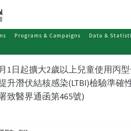
ons
Programs & Campaigns
Data & Statist
紹
第二類法定傳染病
多重抗藥性結核病
最新消息及疫情
0月1日起擴大2歲以上兒童使用丙型干
提升潛伏結核感染(LTBI)檢驗準
署致醫界通函第465號)