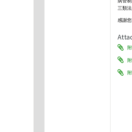
病管制署
三類法
感謝您
Atta
附
附
附