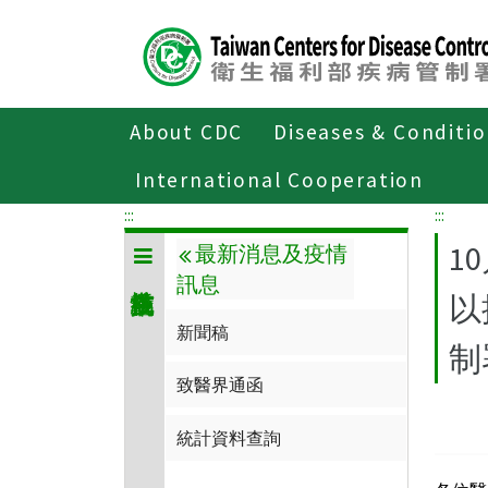
Center
block
ALT+C
About CDC
Diseases & Conditi
Home
傳染病與防疫專題
傳染病介
International Cooperation
:::
:::
1
最新消息及疫情
訊息
以
新聞稿
制
致醫界通函
統計資料查詢