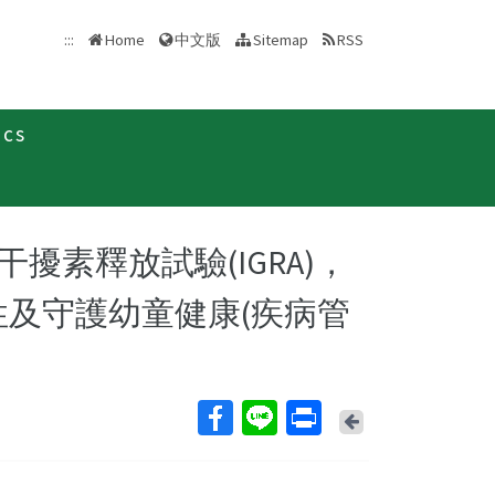
中文版
:::
Home
Sitemap
RSS
ics
訊息
致醫界通函
擾素釋放試驗(IGRA)，
確性及守護幼童健康(疾病管
Back