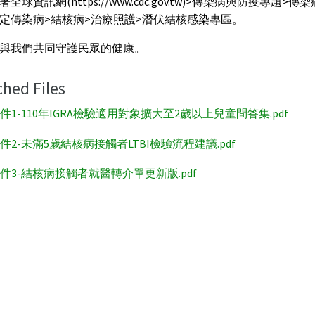
全球資訊網(https://www.cdc.gov.tw)>傳染病與防疫專題>傳
定傳染病>結核病>治療照護>潛伏結核感染專區。
與我們共同守護民眾的健康。
ched Files
件1-110年IGRA檢驗適用對象擴大至2歲以上兒童問答集.pdf
件2-未滿5歲結核病接觸者LTBI檢驗流程建議.pdf
件3-結核病接觸者就醫轉介單更新版.pdf