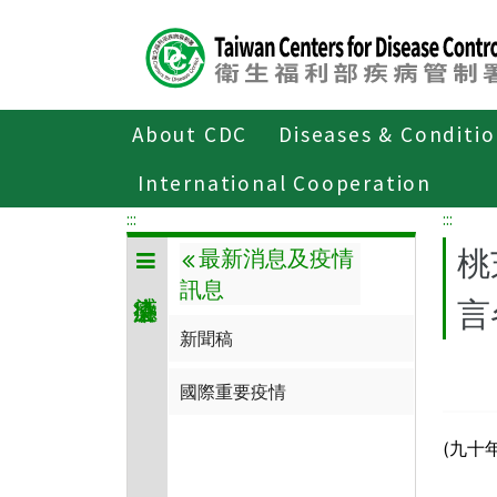
Center
block
ALT+C
About CDC
Diseases & Conditi
Home
傳染病與防疫專題
傳染病介
International Cooperation
:::
:::
桃
最新消息及疫情
訊息
言
新聞稿
國際重要疫情
(九十