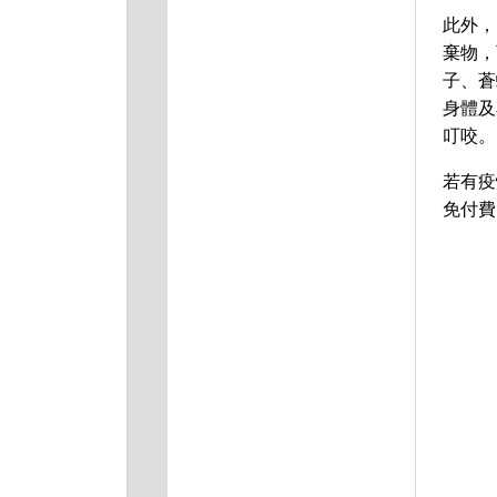
此外，
棄物，
子、蒼
身體及
叮咬。
若有疫
免付費