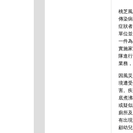
桃芝風
傳染病
症狀者
單位並
一件為
實施家
隊進行
業務，
因風災
境遭受
害。疾
底煮沸
或疑似
廁所及
有出現
顧幼兒