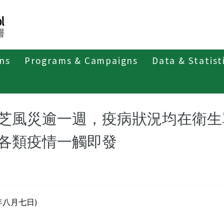
ons
Programs & Campaigns
Data & Statist
紹
其他傳染病
疥瘡感染症
最新消息及疫情訊息
新
芝風災逾一週，疫病狀況均在衛生
各類疫情一觸即發
年八月七日)