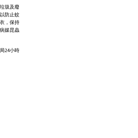
垃圾及廢
以防止蚊
衣，保持
病媒昆蟲
局24小時