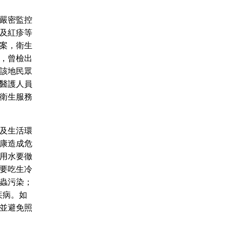
嚴密監控
及紅疹等
案，衛生
，曾檢出
該地民眾
醫護人員
衛生服務
及生活環
康造成危
用水要徹
要吃生冷
蟲污染；
疾病。如
並避免照