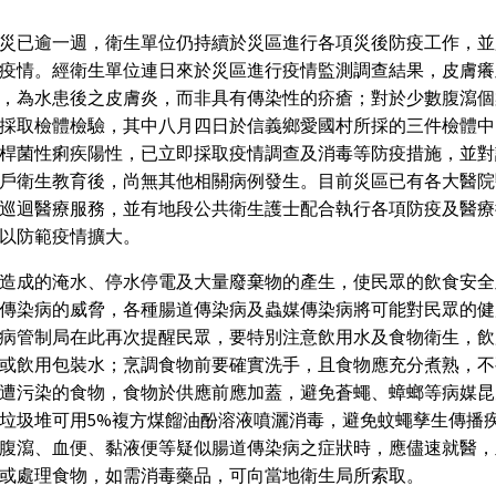
災已逾一週，衛生單位仍持續於災區進行各項災後防疫工作，並
疫情。經衛生單位連日來於災區進行疫情監測調查結果，皮膚癢
，為水患後之皮膚炎，而非具有傳染性的疥瘡；對於少數腹瀉個
採取檢體檢驗，其中八月四日於信義鄉愛國村所採的三件檢體中
桿菌性痢疾陽性，已立即採取疫情調查及消毒等防疫措施，並對
戶衛生教育後，尚無其他相關病例發生。目前災區已有各大醫院
巡迴醫療服務，並有地段公共衛生護士配合執行各項防疫及醫療
以防範疫情擴大。
造成的淹水、停水停電及大量廢棄物的產生，使民眾的飲食安全
傳染病的威脅，各種腸道傳染病及蟲媒傳染病將可能對民眾的健
病管制局在此再次提醒民眾，要特別注意飲用水及食物衛生，飲
或飲用包裝水；烹調食物前要確實洗手，且食物應充分煮熟，不
遭污染的食物，食物於供應前應加蓋，避免蒼蠅、蟑螂等病媒昆
垃圾堆可用5%複方煤餾油酚溶液噴灑消毒，避免蚊蠅孳生傳播
腹瀉、血便、黏液便等疑似腸道傳染病之症狀時，應儘速就醫，
或處理食物，如需消毒藥品，可向當地衛生局所索取。