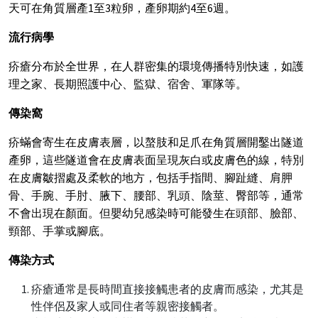
天可在角質層產1至3粒卵，產卵期約4至6週。
流行病學
疥瘡分布於全世界，在人群密集的環境傳播特別快速，如護
理之家、長期照護中心、監獄、宿舍、軍隊等。
傳染窩
疥蟎會寄生在皮膚表層，以螯肢和足爪在角質層開鑿出隧道
產卵，這些隧道會在皮膚表面呈現灰白或皮膚色的線，特別
在皮膚皺摺處及柔軟的地方，包括手指間、腳趾縫、肩胛
骨、手腕、手肘、腋下、腰部、乳頭、陰莖、臀部等，通常
不會出現在顏面。但嬰幼兒感染時可能發生在頭部、臉部、
頸部、手掌或腳底。
傳染方式
疥瘡通常是長時間直接接觸患者的皮膚而感染，尤其是
性伴侶及家人或同住者等親密接觸者。