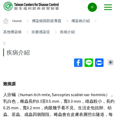
Center
中
block
ALT+C
Home
傳染病與防疫專題
傳染病介紹
其他傳染病
疥瘡感染症
疾病介紹
:::
疾病介紹
Ba
致病原
人疥蟎（human itch mite, Sarcoptes scabiei var. hominis），
乳白色，雌蟲長約0.3至0.5 mm，寬0.3 mm，雄蟲較小，長約
0.25 mm，寬0.2 mm，肉眼幾乎看不見。生活史包括卵、幼
蟲、若蟲、成蟲四個階段。雌蟲會在皮膚表層挖出隧道，每