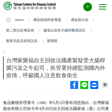
Center
中
block
ALT+C
Home
傳染病與防疫專題
傳染病介紹
第二類法定傳染病
腸道出血性大腸桿菌感染症
最新消息及疫情訊息
新聞稿
:::
台灣家樂福自主回收法國產製疑受大腸桿
菌污染之牛起司，疾管署持續監測國內外
疫情，呼籲國人注意飲食衛生
Ba
食品藥物管理署今（108）年5月1日發布消息指出，台灣家福
股份有限公司於今年4月29日自主回收法國家福（股）公司產