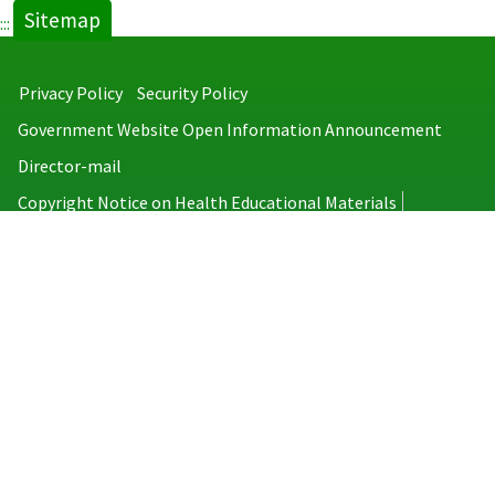
Sitemap
:::
Privacy Policy
Security Policy
Government Website Open Information Announcement
Director-mail
Copyright Notice on Health Educational Materials
Taiwan Centers for Disease Control
No.6, Linsen S. Rd., Jhongjheng District, Taipei City 100008, Taiwan
(R.O.C.)
MAP
TEL：886-2-2395-9825
Copyright © 2026 Taiwan Centers for Disease Control. All rights reserved.