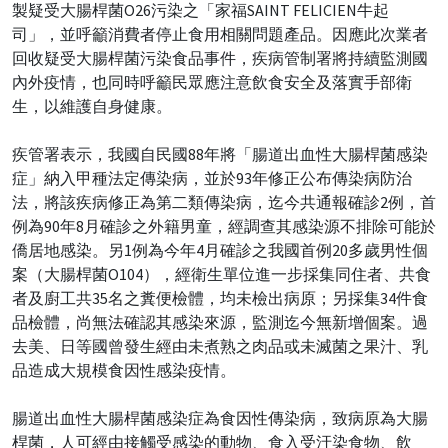
製疑受大腸桿菌O26污染之「家福SAINT FELICIEN牛起
司」，並呼籲消費者停止食用相關問題產品。因應此次業者
回收疑受大腸桿菌污染食品事件，疾病管制署將持續監測國
內外疫情，也同時呼籲民眾應注意飲食安全及落實手部衛
生，以維護自身健康。
疾管署表示，我國自民國88年將「腸道出血性大腸桿菌感染
症」納入甲種法定傳染病，並於93年修正公布傳染病防治
法，將該疾病修正為第二類傳染病，迄今共通報確診2例，首
例為90年8月確診之外籍男童，經調查其感染源不排除可能於
僑居地感染。另1例為今年4月確診之我國首例20多歲男性個
案（大腸桿菌O104），經衛生單位進一步採集同住者、共食
者及廚工共35名之糞便檢體，均未檢出病原；另採集34件食
品檢體，尚無法確認其感染來源，監測迄今無新增個案。過
去美、日等國曾發生經由未煮熟之肉品或未滅菌之果汁、乳
品造成大規模食因性感染疫情。
腸道出血性大腸桿菌感染症為食因性傳染病，致病原為大腸
桿菌，人可經由接觸受感染的動物、食入受汙染食物、飲