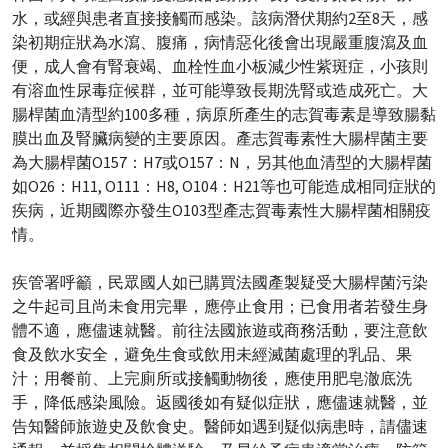
水，或經與患者直接接觸而感染。該病潛伏期約2至8天，感
染初期症狀為水瀉、腹痛，病情惡化後會出現嚴重腹瀉及血
便，成人會有腎衰竭、血栓性血小板減少性紫斑症，小孩則
有溶血性尿毒症候群，並可能導致長期洗腎或造成死亡。大
腸桿菌血清型約100多種，病原所產生的志賀毒素是導致腸黏
膜出血及腎臟病變的主要原因。產志賀毒素性大腸桿菌主要
為大腸桿菌O157：H7或O157：N，另其他血清型的大腸桿菌
如O26：H11, O111：H8, O104：H21等也可能造成相同症狀的
疾病，近期國際亦發生O103型產志賀毒素性大腸桿菌相關疫
情。
疾管署呼籲，民眾國人如已購買法國產製疑受大腸桿菌污染
之牛起司且尚未食用完畢，應停止食用；已食用者若發生身
體不適，應儘速就醫。前往法國旅遊或商務活動，要注意飲
食及飲水安全，避免生食或飲用未經滅菌處理的乳品、果
汁；用餐前、上完廁所或接觸動物後，應使用肥皂澈底洗
手，降低感染風險。返國後如有疑似症狀，應儘速就醫，並
告知醫師旅遊史及飲食史。醫師如遇到疑似病患時，請儘速