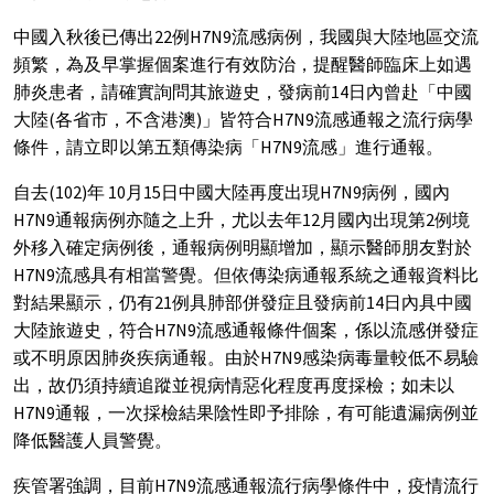
中國入秋後已傳出22例H7N9流感病例，我國與大陸地區交流
頻繁，為及早掌握個案進行有效防治，提醒醫師臨床上如遇
肺炎患者，請確實詢問其旅遊史，發病前14日內曾赴「中國
大陸(各省市，不含港澳)」皆符合H7N9流感通報之流行病學
條件，請立即以第五類傳染病「H7N9流感」進行通報。
自去(102)年 10月15日中國大陸再度出現H7N9病例，國內
H7N9通報病例亦隨之上升，尤以去年12月國內出現第2例境
外移入確定病例後，通報病例明顯增加，顯示醫師朋友對於
H7N9流感具有相當警覺。但依傳染病通報系統之通報資料比
對結果顯示，仍有21例具肺部併發症且發病前14日內具中國
大陸旅遊史，符合H7N9流感通報條件個案，係以流感併發症
或不明原因肺炎疾病通報。由於H7N9感染病毒量較低不易驗
出，故仍須持續追蹤並視病情惡化程度再度採檢；如未以
H7N9通報，一次採檢結果陰性即予排除，有可能遺漏病例並
降低醫護人員警覺。
疾管署強調，目前H7N9流感通報流行病學條件中，疫情流行