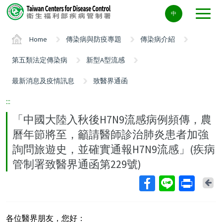
Center
中
block
ALT+C
Home
傳染病與防疫專題
傳染病介紹
第五類法定傳染病
新型A型流感
最新消息及疫情訊息
致醫界通函
:::
「中國大陸入秋後H7N9流感病例頻傳，農
曆年節將至，籲請醫師診治肺炎患者加強
詢問旅遊史，並確實通報H7N9流感」(疾病
管制署致醫界通函第229號)
Ba
各位醫界朋友，您好：