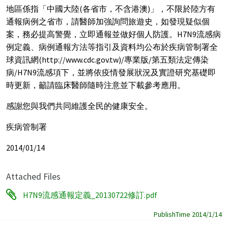
地區係指「中國大陸(各省市，不含港澳)」，不限於陸方有
通報病例之省市，請醫師加強詢問旅遊史，如發現疑似個
案，務必提高警覺，立即通報並做好個人防護。H7N9流感病
例定義、病例通報方法等指引及資料均公布於疾病管制署全
球資訊網(http://www.cdc.gov.tw)/專業版/第五類法定傳染
病/H7N9流感項下，並將依疫情發展狀況及實證研究基礎即
時更新，籲請臨床醫師隨時注意並下載參考應用。
感謝您與我們共同維護全民的健康安全。
疾病管制署
2014/01/14
Attached Files
H7N9流感通報定義_20130722修訂.pdf
PublishTime 2014/1/14