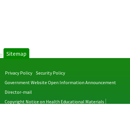
Sitemap
:::
Privacy Policy
Security Policy
Government Website Open Information Announcement
Director-mail
Copyright Notice on Health Educational Materials
Taiwan Centers for Disease Control
No.6, Linsen S. Rd., Jhongjheng District, Taipei City 100008, Taiwan