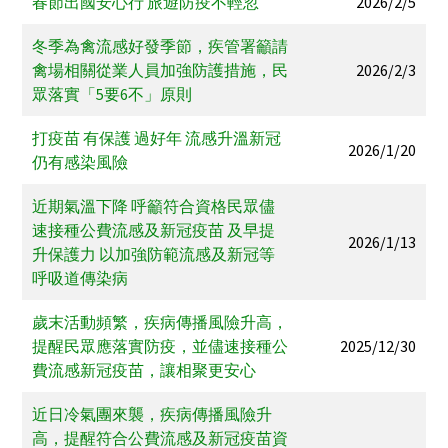
春節出國安心行 旅遊防疫不輕忽
2026/2/5
冬季為禽流感好發季節，疾管署籲請
禽場相關從業人員加強防護措施，民
2026/2/3
眾落實「5要6不」原則
打疫苗 有保護 過好年 流感升溫新冠
2026/1/20
仍有感染風險
近期氣溫下降 呼籲符合資格民眾儘
速接種公費流感及新冠疫苗 及早提
2026/1/13
升保護力 以加強防範流感及新冠等
呼吸道傳染病
歲末活動頻繁，疾病傳播風險升高，
提醒民眾應落實防疫，並儘速接種公
2025/12/30
費流感新冠疫苗，讓相聚更安心
近日冷氣團來襲，疾病傳播風險升
高，提醒符合公費流感及新冠疫苗資