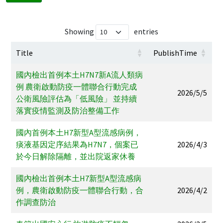
Showing
entries
Title
PublishTime
國內檢出首例本土H7N7新A流人類病
例 農衛啟動防疫一體聯合行動完成
2026/5/5
公衛風險評估為「低風險」 並持續
落實疫情監測及防治整備工作
國內首例本土H7新型A型流感病例，
痰液基因定序結果為H7N7，個案已
2026/4/3
於今日解除隔離，並出院返家休養
國內檢出首例本土H7新型A型流感病
例，農衛啟動防疫一體聯合行動，合
2026/4/2
作調查防治