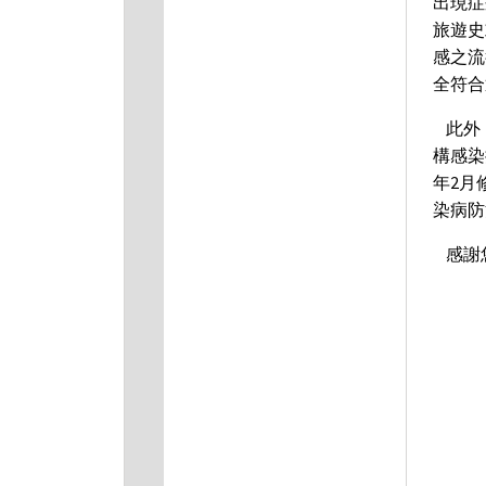
出現症
旅遊史
感之流
全符合
此外
構感染
年2月
染病防
感謝