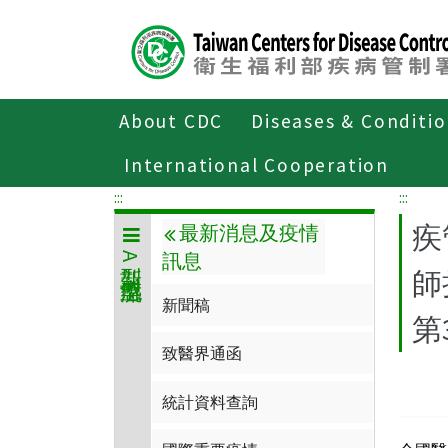
Center
block
ALT+C
About CDC
Diseases & Conditi
Home
傳染病與防疫專題
傳染病介
International Cooperation
:::
:::
疾
最新消息及疫情
訊息
新型A型流感
師
新聞稿
第
致醫界通函
統計資料查詢