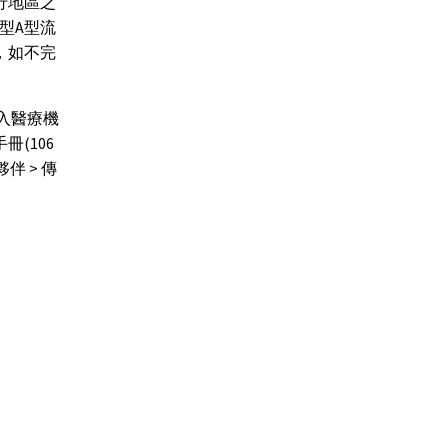
行地區之
型A型流
，如不完
入醫療機
(106
伴 > 傳