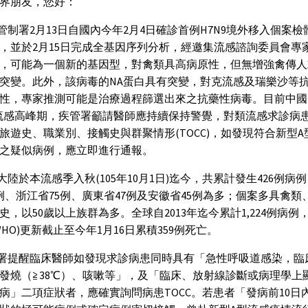
界朋友，您好：
制署2月13日自國內今年2月4日確診首例H7N9境外移入個案檢
，並於2月15日完成全基因序列分析，經邀集流感諮詢委員會專
，可能為一個新的基因型，對禽類具高病原性，但無增強禽傳人
突變。此外，該病毒的NA蛋白具有突變，對克流感及瑞樂沙等
性，專家推測可能是治療過程篩選出來之抗藥性病毒。目前中國
9流感高峰期，疾管署籲請醫師應持續保持警覺，對類流感求診病
旅遊史、職業別、接觸史與群聚情形(TOCC)，如發現符合新型A
之疑似病例，應立即進行通報。
陸於本流感季入秋(105年10月1日)迄今，共累計發生426例病
4例、浙江省75例、廣東省47例及安徽省45例為多；個案多具禽類
史，以50歲以上族群為多。全球自2013年迄今累計1,224例病例
WHO)更新截止至今年1月16日累積359例死亡。
署提醒臨床醫師如發現求診病患同時具有「急性呼吸道感染，臨
發燒（≧38℃）、咳嗽等」，及「臨床、放射線診斷或病理學上
病」二項症狀者，應確實詢問病患TOCC。若患者「發病前10日