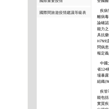
全國醫
國際重要疫情
疾病管
國際間旅遊疫情建議等級表
離病毒
論確認
能力之
具抗藥
H7N
問病患
報定義
中國大
省12
場暴露
組織(
疾管
能包括
實質疾