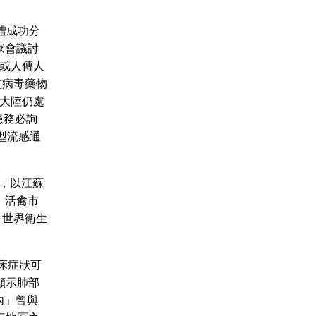
體成功分
家會議討
或人傳人
抗病毒藥物
大陸仍處
患務必詢
型流感通
例，以江蘇
、活禽市
，世界衛生
床症狀可
顯示肺部
內」曾與