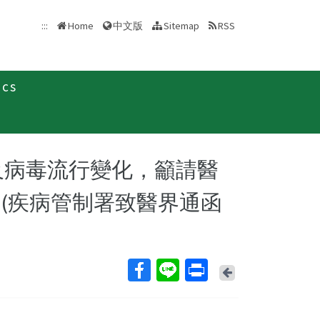
中文版
:::
Home
Sitemap
RSS
ics
致醫界通函
及病毒流行變化，籲請醫
(疾病管制署致醫界通函
Back