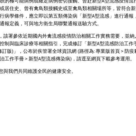
狀的極可能病例或確定病例密切接觸、曾赴新型A型流感疫情流
或居住史、曾有禽鳥類接觸史或至禽鳥類相關場所等，皆符合新
行病學條件，應立即以第五類傳染病「新型A型流感」進行通報
通報定義，可與地方衛生局聯繫通報送驗方式。
，該署參依近期國內外禽流感疫情防治相關工作實務需要，並納
控制與臨床診療等相關指引，完成修訂「新型A型流感防治工作手冊
修訂版)」，公布於疾管署全球資訊網 (路徑為: 專業版首頁 > 防疫夥
治工作手冊 > 新型A型流感傳染病)，請逕至網頁下載參考運用。
您與我們共同維護全民的健康安全。