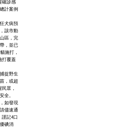
獾確診感
總計案例
狂犬病預
，該市動
山區，完
帶，並已
犬貓施打，
施打覆蓋
捕捉野生
苗，或超
醒民眾，
安全。
，如發現
請儘速通
，謹記4口
用優碘消