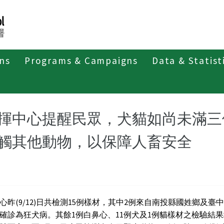
ons
Programs & Campaigns
Data & Statist
紹
第一類法定傳染病
狂犬病
最新消息及疫情訊息
揮中心提醒民眾，犬貓如尚未滿三
觸其他動物，以保障人畜安全
心昨(9/12)日共檢測15例樣材，其中2例來自南投縣國姓鄉及臺
確診為狂犬病。其餘1例白鼻心、11例犬及1例貓樣材之檢驗結