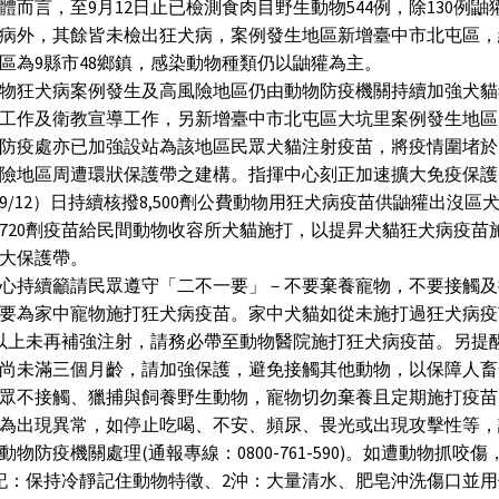
體而言，至9月12日止已檢測食肉目野生動物544例，除130例鼬
病外，其餘皆未檢出狂犬病，案例發生地區新增臺中市北屯區，
區為9縣市48鄉鎮，感染動物種類仍以鼬獾為主。
物狂犬病案例發生及高風險地區仍由動物防疫機關持續加強犬貓
工作及衛教宣導工作，另新增臺中市北屯區大坑里案例發生地區
防疫處亦已加強設站為該地區民眾犬貓注射疫苗，將疫情圍堵於
險地區周遭環狀保護帶之建構。指揮中心刻正加速擴大免疫保護
9/12）日持續核撥8,500劑公費動物用狂犬病疫苗供鼬獾出沒區
720劑疫苗給民間動物收容所犬貓施打，以提昇犬貓狂犬病疫苗
大保護帶。
心持續籲請民眾遵守「二不一要」－不要棄養寵物，不要接觸及
要為家中寵物施打狂犬病疫苗。家中犬貓如從未施打過狂犬病疫
以上未再補強注射，請務必帶至動物醫院施打狂犬病疫苗。另提
尚未滿三個月齡，請加強保護，避免接觸其他動物，以保障人畜
眾不接觸、獵捕與飼養野生動物，寵物切勿棄養且定期施打疫苗
為出現異常，如停止吃喝、不安、頻尿、畏光或出現攻擊性等，
動物防疫機關處理(通報專線：0800-761-590)。如遭動物抓咬傷
記：保持冷靜記住動物特徵、2沖：大量清水、肥皂沖洗傷口並