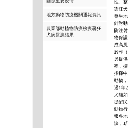
國際重要疫情
性。整
染狂犬
地方動物防疫機關通報資訊
發生地
針對動
農業部動植物防疫檢疫署狂
防注射
犬病監測結果
物保護
成高風
於昨（
另提供
率，擴
指揮中
動物，
過1年
犬貓如
提醒民
動物行
報各地
訣，1