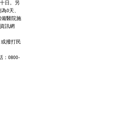
察十日。另
為0天、
儲備醫院施
資訊網
JYQ)，或撥打民
：0800-