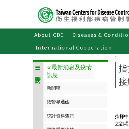
Center
block
ALT+C
About CDC
Diseases & Conditi
Home
傳染病與防疫專題
傳染病介
International Cooperation
:::
:::
指
最新消息及疫情
訊息
接
新聞稿
致醫界通函
統計資料查詢
指揮中
之鼬獾