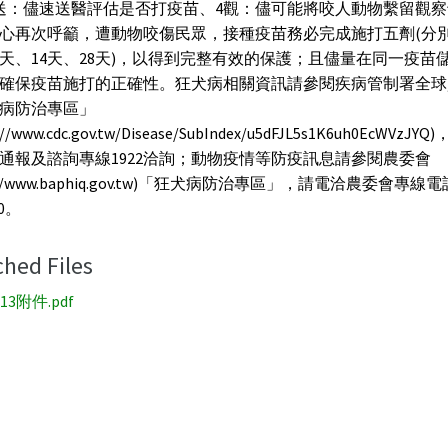
送：儘速送醫評估是否打疫苗、4觀：儘可能將咬人動物繫留觀
心再次呼籲，遭動物咬傷民眾，接種疫苗務必完成施打五劑(分別
7天、14天、28天)，以得到完整有效的保護；且儘量在同一疫苗
確保疫苗施打的正確性。狂犬病相關資訊請參閱疾病管制署全球
病防治專區」
s://www.cdc.gov.tw/Disease/SubIndex/u5dFJL5s1K6uh0EcWVz
通報及諮詢專線1922洽詢；動物疫情等防疫訊息請參閱農委會
p://www.baphiq.gov.tw)「狂犬病防治專區」，請電洽農委會專線電話
90。
ched Files
913附件.pdf