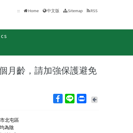
中文版
:::
Home
Sitemap
RSS
ics
新聞稿
個月齡，請加強保護避免
Back
中市北屯區
果均為陰