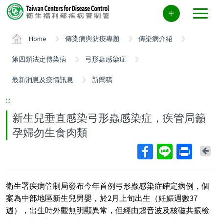
Center
中
block
ALT+C
Home
傳染病與防疫專題
傳染病介紹
第四類法定傳染病
弓形蟲感染症
最新消息及疫情訊息
新聞稿
:::
新生兒垂直感染弓形蟲感染症，疾管局籲
孕婦勿生食肉類
Ba
衛生署疾病管制局發布今年首例弓形蟲感染症確定病例，個
案為中部地區新生兒男嬰，於2月上旬出生（妊娠週數37
週），出生時外觀無明顯異常，但經由超音波及核磁共振檢