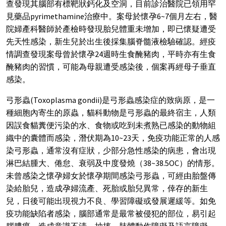
查發現其腦部有標靶狀鈣化及空洞，目前診治醫院已領用罕
見藥品pyrimethamine治療中。案母於懷孕6~7個月左右，醫
院婦產科醫師於產檢時發現胎兒體重未增加，即已懷疑遭受
先天性感染，新生兒於出生後採集腦脊髓液檢驗確認。經疫
情調查發現案母曾於懷孕24週時生食醃豬肉，平時亦有生食
醃豬肉的習慣，可能為母親遭受感染後，個案再經母子垂直
感染。
弓形蟲(Toxoplasma gondii)是弓形蟲感染症的致病原，是一
種細胞內寄生的原蟲，貓科動物是弓形蟲的最終宿主，人類
因誤食貓糞便污染的水、食物或吃到未煮熟已感染的動物組
織中的囊體而感染，潛伏期為10~23天，免疫功能正常的人感
染弓形蟲，通常沒有症狀，少部分急性感染的病患，會出現
淋巴結腫大、倦怠、衰弱及中度發燒（38~38.5OC）的情形。
未曾感染之懷孕婦女於懷孕期間感染弓形蟲，可經由胎盤傳
染給胎兒，造成孕婦流產、死胎或胎兒異常，倖存的新生
兒，日後可能出現視力不良、學習障礙或發展遲緩等。如免
疫功能缺陷者感染，腦部通常是最常被侵犯的部位，易引起
腦膿瘍，造成意識不清、抽搐、肢體動作障礙及語言障礙