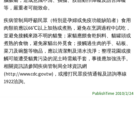
等，嚴重者可能致命。
疾病管制局呼籲民眾（特別是孕婦或免疫功能缺陷者）食用
肉類前應以66℃以上加熱或煮熟，避免在烹調過程中試吃，
並避免接觸來路不明的貓隻；家貓應餵食乾飼料、貓罐頭或
煮熟的食物，避免家貓出外覓食；接觸過生肉的手、砧板、
菜刀及碗盤等物品，應以清潔劑及清水洗淨；整理花園或接
觸可能遭受貓糞污染的泥土時需戴手套，事後應加強洗手。
相關資訊請參閱疾病管制局全球資訊網
(http://www.cdc.gov.tw)，或撥打民眾疫情通報及諮詢專線
1922洽詢。
PublishTime 2010/2/24