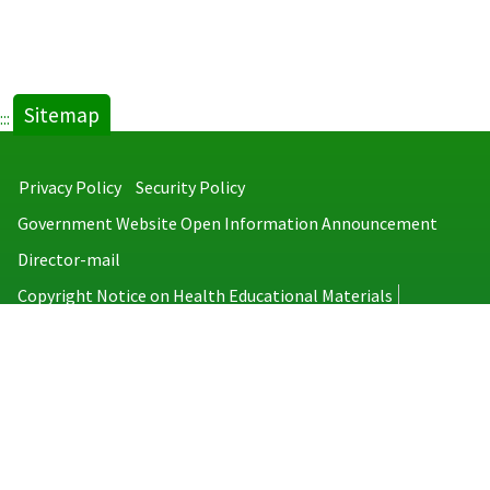
Sitemap
:::
Privacy Policy
Security Policy
Government Website Open Information Announcement
Director-mail
Copyright Notice on Health Educational Materials
Taiwan Centers for Disease Control
No.6, Linsen S. Rd., Jhongjheng District, Taipei City 100008, Taiwan
(R.O.C.)
MAP
TEL：886-2-2395-9825
Copyright © 2026 Taiwan Centers for Disease Control. All rights reserved.