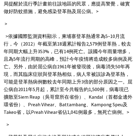
局提醒於流行季計畫前往該地區的民眾，應提高警覺，確實
做好防蚊措施，避免感染登革熱及屈公病。>
>
>依據國際監測資料顯示，柬埔寨登革熱通常為5~10月流
行，今（2012）年截至第18週累計報告2,579例登革熱，較去
年同期大幅上升353%，已有14例死亡。該國今年雨量增多，
且為5年流行周期的高峰，預計今年疫情將造成較多病例及死
亡。另外，由於屈公病自1961年被發現後，病毒消失50年再
現，而其臨床症狀與登革熱相似，病人常被誤診為登革熱，
可能是登革熱病例數較去年同期上升3倍的部分原因之一。屈
公病自2011年5月起，累計至今共報告約1,500例，病毒現已
擴散至Siem Reap（吳哥窟所在省份）、Kandal（首都金邊外
環省份）、Preah Vihear、Battambang、Kampong Speu及
Takeo省，以Preah Vihear省佔1,041例最多，無死亡病例。>
>