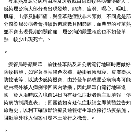
登革熱及屈公病均由埃及斑蚊或白線斑蚊將病毒傳給人，
感染屈公病大部分會出現發燒、頭痛、疲勞、噁心、嘔吐、
肌痛、出疹及關節痛，與登革熱症狀非常類似，不同處是部
分感染屈公病者會持續數週或數月關節痛，而典型的登革熱
並不會出現長期的關節痛，屈公病的嚴重程度也不如登革
熱，較少出現死亡。>
>
疾管局呼籲民眾，前往登革熱及屈公病流行地區時應做好
防蚊措施，如穿著長袖淡色衣褲、懸掛蚊帳就寢、皮膚塗抹
防蚊液等，以減少感染機會。由於登革熱或屈公病病毒可能
經由境外移入病例帶回國內散播，因此民眾自流行地區返
國，於入境時或入境前14日內有疑似症狀者應主動填報「傳
染病防制調查表」；回國後如有疑似症狀請立即就醫並告知
旅遊史，以利正確診斷治療及通報衛生單位採行防疫措施，
阻斷境外移入個案引發本土流行之機會。>
>