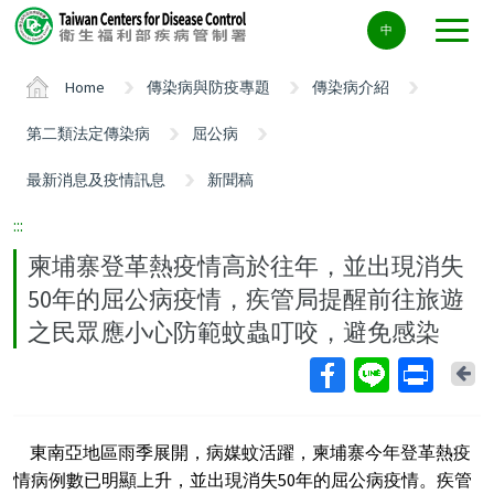
Center
中
block
ALT+C
Home
傳染病與防疫專題
傳染病介紹
第二類法定傳染病
屈公病
最新消息及疫情訊息
新聞稿
:::
柬埔寨登革熱疫情高於往年，並出現消失
50年的屈公病疫情，疾管局提醒前往旅遊
之民眾應小心防範蚊蟲叮咬，避免感染
Ba
東南亞地區雨季展開，病媒蚊活躍，柬埔寨今年登革熱疫
情病例數已明顯上升，並出現消失50年的屈公病疫情。疾管