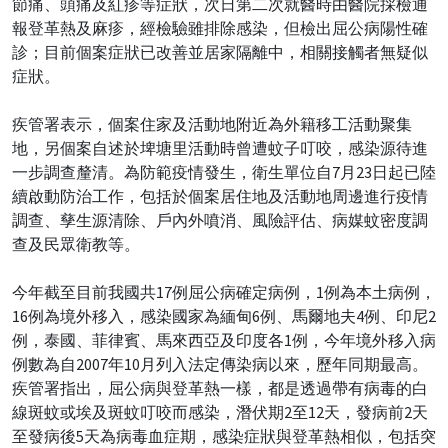
節痛、頭痛及紅疹等症狀，次日第二次就醫時由醫院採檢通
報登革熱及麻疹，經檢驗雖排除感染，但檢出屈公病陽性確
診；目前個案症狀已改善並居家隔離中，相關接觸者無疑似
症狀。
疾管署表示，個案住家及活動地附近為外籍移工活動聚集
地，另個案自述於埤塘里活動時曾遭蚊子叮咬，感染源待進
一步調查釐清。為防範疫情發生，衛生單位自7月23日起已陸
續啟動防治工作，包括於個案居住地及活動地周邊進行疫情
調查、孳生源清除、戶內外噴消、風險評估、病媒蚊密度調
查及民眾衛教等。
今年截至目前我國共17例屈公病確定病例，1例為本土病例，
16例為境外移入，感染國家為緬甸6例、馬爾地夫4例、印尼2
例，泰國、菲律賓、馬來西亞及印度各1例，今年境外移入病
例數為自2007年10月列入法定傳染病以來，歷年同期最高。
疾管署指出，屈公病與登革熱一樣，都是透過帶有病毒的白
線斑蚊或埃及斑蚊叮咬而感染，潛伏期2至12天，發病前2天
至發病後5天為病毒血症期，感染症狀與登革熱相似，包括突