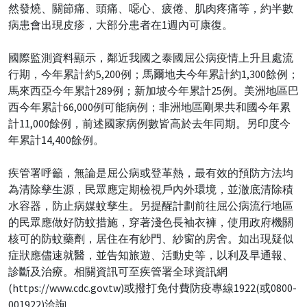
然發燒、關節痛、頭痛、噁心、疲倦、肌肉疼痛等，約半數
病患會出現皮疹，大部分患者在1週內可康復。
國際監測資料顯示，鄰近我國之泰國屈公病疫情上升且處流
行期，今年累計約5,200例；馬爾地夫今年累計約1,300餘例；
馬來西亞今年累計289例；新加坡今年累計25例。美洲地區巴
西今年累計66,000例可能病例；非洲地區剛果共和國今年累
計11,000餘例，前述國家病例數皆高於去年同期。另印度今
年累計14,400餘例。
疾管署呼籲，無論是屈公病或登革熱，最有效的預防方法均
為清除孳生源，民眾應定期檢視戶內外環境，並澈底清除積
水容器，防止病媒蚊孳生。另提醒計劃前往屈公病流行地區
的民眾應做好防蚊措施，穿著淺色長袖衣褲，使用政府機關
核可的防蚊藥劑，居住在有紗門、紗窗的房舍。如出現疑似
症狀應儘速就醫，並告知旅遊、活動史等，以利及早通報、
診斷及治療。相關資訊可至疾管署全球資訊網
(https://www.cdc.gov.tw)或撥打免付費防疫專線1922(或0800-
001922)洽詢。