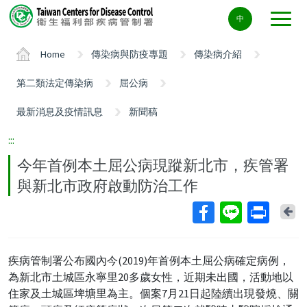
Center
中
block
ALT+C
Home
傳染病與防疫專題
傳染病介紹
第二類法定傳染病
屈公病
最新消息及疫情訊息
新聞稿
:::
今年首例本土屈公病現蹤新北市，疾管署
與新北市政府啟動防治工作
Ba
疾病管制署公布國內今(2019)年首例本土屈公病確定病例，
為新北市土城區永寧里20多歲女性，近期未出國，活動地以
住家及土城區埤塘里為主。個案7月21日起陸續出現發燒、關