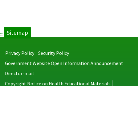
Sitemap
:::
Privacy Policy
Security Policy
Government Website Open Information Announcement
Director-mail
Copyright Notice on Health Educational Materials
Taiwan Centers for Disease Control
No.6, Linsen S. Rd., Jhongjheng District, Taipei City 100008, Taiwan
(R.O.C.)
MAP
TEL：886-2-2395-9825
Copyright © 2026 Taiwan Centers for Disease Control. All rights reserved.