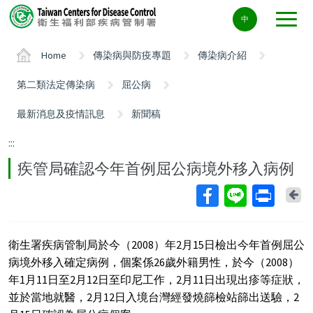
Center
中
block
ALT+C
Home
傳染病與防疫專題
傳染病介紹
第二類法定傳染病
屈公病
最新消息及疫情訊息
新聞稿
:::
疾管局確認今年首例屈公病境外移入病例
Ba
衛生署疾病管制局於今（2008）年2月15日檢出今年首例屈公
病境外移入確定病例，個案係26歲外籍男性，於今（2008）
年1月11日至2月12日至印尼工作，2月11日出現出疹等症狀，
並於當地就醫，2月12日入境台灣經發燒篩檢站篩出送驗，2