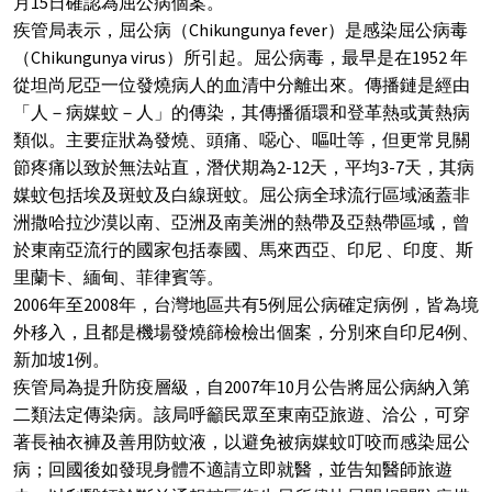
月15日確認為屈公病個案。
疾管局表示，屈公病（Chikungunya fever）是感染屈公病毒
（Chikungunya virus）所引起。屈公病毒，最早是在1952 年
從坦尚尼亞一位發燒病人的血清中分離出來。傳播鏈是經由
「人－病媒蚊－人」的傳染，其傳播循環和登革熱或黃熱病
類似。主要症狀為發燒、頭痛、噁心、嘔吐等，但更常見關
節疼痛以致於無法站直，潛伏期為2-12天，平均3-7天，其病
媒蚊包括埃及斑蚊及白線斑蚊。屈公病全球流行區域涵蓋非
洲撒哈拉沙漠以南、亞洲及南美洲的熱帶及亞熱帶區域，曾
於東南亞流行的國家包括泰國、馬來西亞、印尼 、印度、斯
里蘭卡、緬甸、菲律賓等。
2006年至2008年，台灣地區共有5例屈公病確定病例，皆為境
外移入，且都是機場發燒篩檢檢出個案，分別來自印尼4例、
新加坡1例。
疾管局為提升防疫層級，自2007年10月公告將屈公病納入第
二類法定傳染病。該局呼籲民眾至東南亞旅遊、洽公，可穿
著長袖衣褲及善用防蚊液，以避免被病媒蚊叮咬而感染屈公
病；回國後如發現身體不適請立即就醫，並告知醫師旅遊