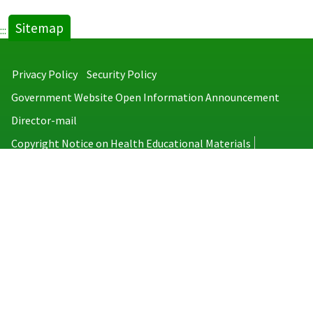
Sitemap
:::
Privacy Policy
Security Policy
Government Website Open Information Announcement
Director-mail
Copyright Notice on Health Educational Materials
Taiwan Centers for Disease Control
No.6, Linsen S. Rd., Jhongjheng District, Taipei City 100008, Taiwan
(R.O.C.)
MAP
TEL：886-2-2395-9825
Copyright © 2026 Taiwan Centers for Disease Control. All rights reserved.