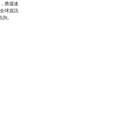
狀，應儘速
全球資訊
2)洽詢。