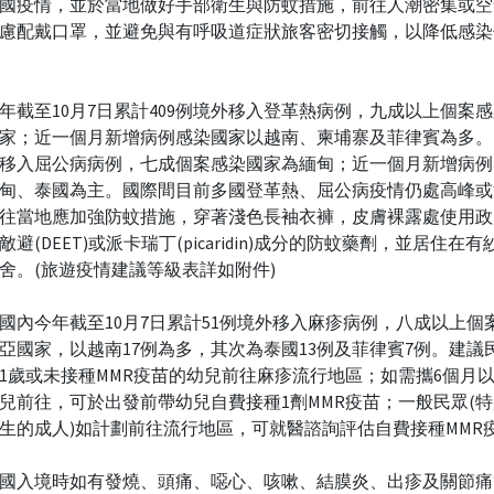
國疫情，並於當地做好手部衛生與防蚊措施，前往人潮密集或空
慮配戴口罩，並避免與有呼吸道症狀旅客密切接觸，以降低感染
年截至10月7日累計409例境外移入登革熱病例，九成以上個案
家；近一個月新增病例感染國家以越南、柬埔寨及菲律賓為多。
移入屈公病病例，七成個案感染國家為緬甸；近一個月新增病例
甸、泰國為主。國際間目前多國登革熱、屈公病疫情仍處高峰或
往當地應加強防蚊措施，穿著淺色長袖衣褲，皮膚裸露處使用政
敵避(DEET)或派卡瑞丁(picaridin)成分的防蚊藥劑，並居住在
舍。(旅遊疫情建議等級表詳如附件)
國內今年截至10月7日累計51例境外移入麻疹病例，八成以上個
亞國家，以越南17例為多，其次為泰國13例及菲律賓7例。建議
1歲或未接種MMR疫苗的幼兒前往麻疹流行地區；如需攜6個月以
兒前往，可於出發前帶幼兒自費接種1劑MMR疫苗；一般民眾(特別
生的成人)如計劃前往流行地區，可就醫諮詢評估自費接種MMR
國入境時如有發燒、頭痛、噁心、咳嗽、結膜炎、出疹及關節痛