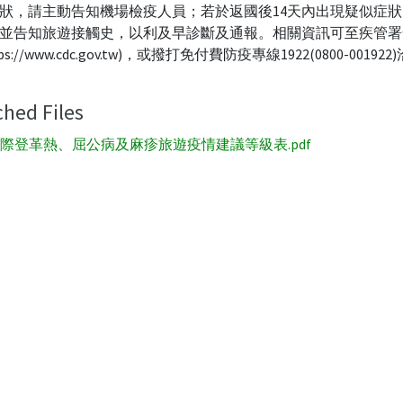
狀，請主動告知機場檢疫人員；若於返國後14天內出現疑似症
並告知旅遊接觸史，以利及早診斷及通報。相關資訊可至疾管署
ps://www.cdc.gov.tw)，或撥打免付費防疫專線1922(0800-00192
ched Files
際登革熱、屈公病及麻疹旅遊疫情建議等級表.pdf