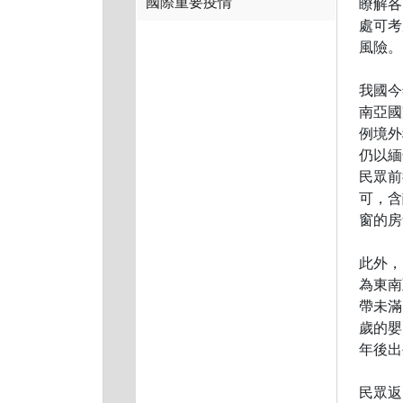
國際重要疫情
瞭解各
處可考
風險。
我國今
南亞國
例境外
仍以緬
民眾前
可，含
窗的房
此外，
為東南
帶未滿
歲的嬰
年後出
民眾返