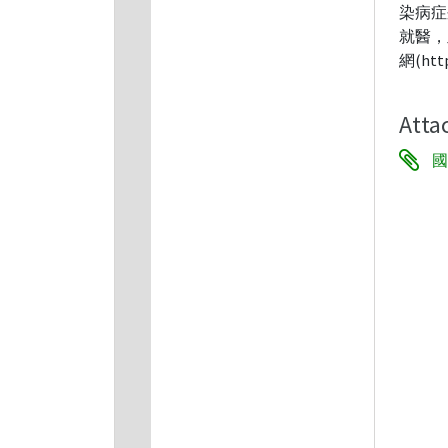
染病症
就醫，
網(htt
Atta
國