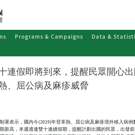
ons
Programs & Campaigns
Data & Statist
紹
第二類法定傳染病
屈公病
最新消息及疫情訊息
十連假即將到來，提醒民眾開心出
熱、屈公病及麻疹威脅
制署表示，國內今(2019)年登革熱、屈公病及麻疹境外移入病例
期新高，本週適逢雙十連續假期，提醒計劃出國的民眾，出發前