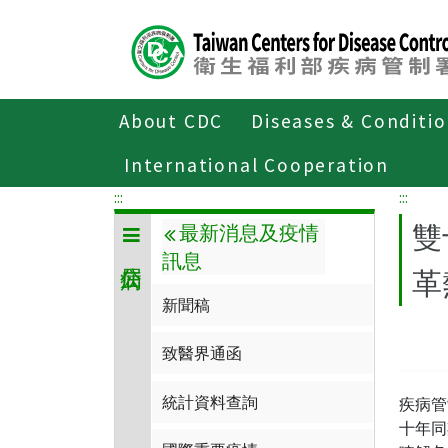
Center
block
ALT+C
About CDC
Diseases & Conditi
Home
傳染病與防疫專題
傳染病介
International Cooperation
:::
:::
雙
最新消息及疫情
訊息
革
新聞稿
致醫界通函
統計資料查詢
疾病管
十年同