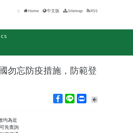
中文版
:::
Home
Sitemap
RSS
ics
新聞稿
國勿忘防疫措施，防範登
Back
數均為近
可先查詢