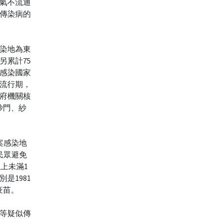
氣不流通
傳染病的
感染地為東
另累計75
感染國家
流行期，
府機關核
有紗門、紗
案感染地
民眾避免
上未滿1
是1981
疫苗。
等疑似傳