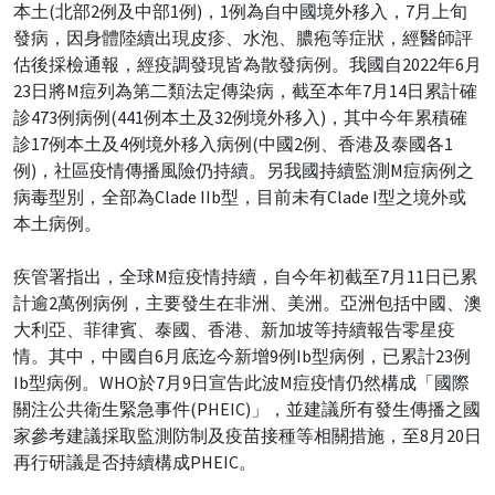
本土(北部2例及中部1例)，1例為自中國境外移入，7月上旬
發病，因身體陸續出現皮疹、水泡、膿疱等症狀，經醫師評
估後採檢通報，經疫調發現皆為散發病例。我國自2022年6月
23日將M痘列為第二類法定傳染病，截至本年7月14日累計確
診473例病例(441例本土及32例境外移入)，其中今年累積確
診17例本土及4例境外移入病例(中國2例、香港及泰國各1
例)，社區疫情傳播風險仍持續。另我國持續監測M痘病例之
病毒型別，全部為Clade IIb型，目前未有Clade I型之境外或
本土病例。
疾管署指出，全球M痘疫情持續，自今年初截至7月11日已累
計逾2萬例病例，主要發生在非洲、美洲。亞洲包括中國、澳
大利亞、菲律賓、泰國、香港、新加坡等持續報告零星疫
情。其中，中國自6月底迄今新增9例Ib型病例，已累計23例
Ib型病例。WHO於7月9日宣告此波M痘疫情仍然構成「國際
關注公共衛生緊急事件(PHEIC)」，並建議所有發生傳播之國
家參考建議採取監測防制及疫苗接種等相關措施，至8月20日
再行研議是否持續構成PHEIC。