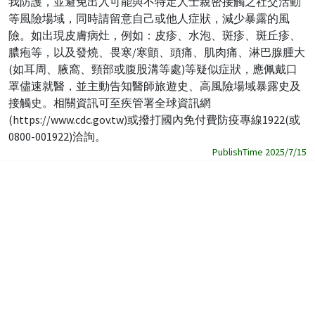
我防護，並避免出入可能與不特定人士親密接觸之社交活動
等風險場域，同時請留意自己或他人症狀，減少暴露的風
險。如出現皮膚病灶，例如：皮疹、水泡、斑疹、斑丘疹、
膿疱等，以及發燒、畏寒/寒顫、頭痛、肌肉痛、淋巴腺腫大
(如耳周、腋窩、頸部或腹股溝等處)等疑似症狀，應佩戴口
罩儘速就醫，並主動告知醫師旅遊史、高風險場域暴露史及
接觸史。相關資訊可至疾管署全球資訊網
(https://www.cdc.gov.tw)或撥打國內免付費防疫專線1922(或
0800-001922)洽詢。
PublishTime 2025/7/15