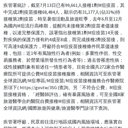
疾管署統計，截至7月13日已有99,661人接種1劑M痘疫苗，其
中完成2劑疫苗接種68,484人，顯示仍有31,177人(佔31%)待
接種第2劑疫苗，時至暑假活動及旅遊旺季，去年6月至12月
為國內M痘流行高峰期，提醒尚未接種第2劑疫苗者儘速接
種，以達完整保護力。該署指出接種第1劑M痘疫苗14天後，
對疾病的保護力僅有約4成至8成，而完成接種2劑疫苗後，則
可高達9成保護力，呼籲符合M痘疫苗接種條件民眾儘速接
種，包括：近1年有風險性行為者(例如：多重性伴侶、性交
易服務者、於營業場所發生性行為者等)；過去曾罹患性病；
或性接觸對象有前述任一情形者等。目前全國共272家合作醫
療院所可提供公費M痘疫苗接種服務，相關資訊可至疾管署
全球資訊網/M痘專區/M痘疫苗/M痘疫苗接種服務合作醫療院
所項下( https://gov.tw/3SG )查詢。另「不符合公費」M痘疫
苗接種資格，「經醫師評估」確有暴露風險者，可至全國8家
旅遊醫學合約醫院自費接種M痘疫苗，相關資訊可至疾管署
全球資訊網/國際旅遊與健康/旅遊醫學門診項下查詢。
疾管署呼籲，民眾前往流行地區或國內風險場域，應落實自