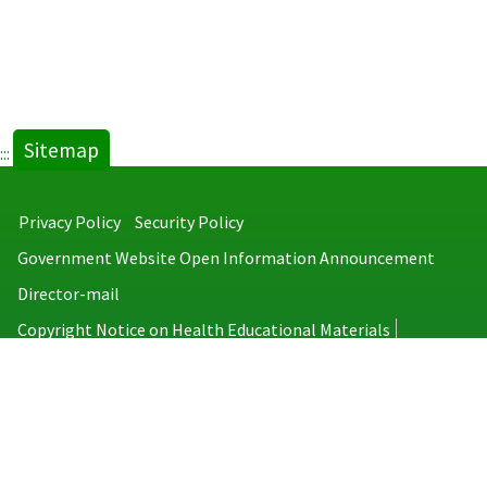
Sitemap
:::
Privacy Policy
Security Policy
Government Website Open Information Announcement
Director-mail
Copyright Notice on Health Educational Materials
Taiwan Centers for Disease Control
No.6, Linsen S. Rd., Jhongjheng District, Taipei City 100008, Taiwan
(R.O.C.)
MAP
TEL：886-2-2395-9825