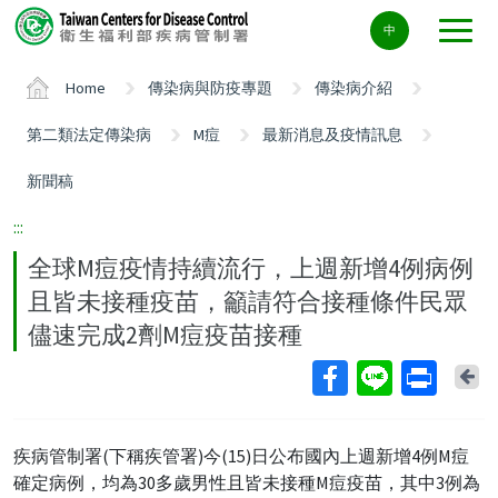
Center
中
block
ALT+C
Home
傳染病與防疫專題
傳染病介紹
第二類法定傳染病
M痘
最新消息及疫情訊息
新聞稿
:::
全球M痘疫情持續流行，上週新增4例病例
且皆未接種疫苗，籲請符合接種條件民眾
儘速完成2劑M痘疫苗接種
Ba
疾病管制署(下稱疾管署)今(15)日公布國內上週新增4例M痘
確定病例，均為30多歲男性且皆未接種M痘疫苗，其中3例為