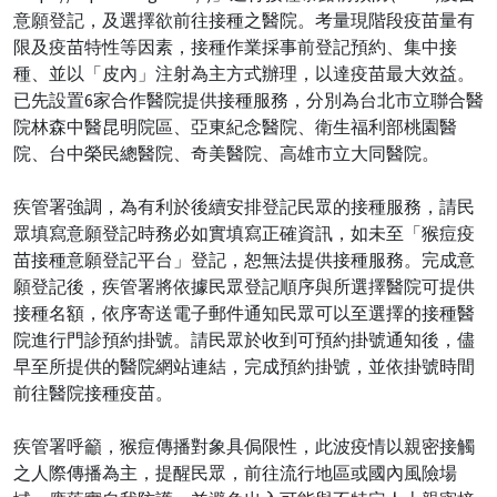
意願登記，及選擇欲前往接種之醫院。考量現階段疫苗量有
限及疫苗特性等因素，接種作業採事前登記預約、集中接
種、並以「皮內」注射為主方式辦理，以達疫苗最大效益。
已先設置6家合作醫院提供接種服務，分別為台北市立聯合醫
院林森中醫昆明院區、亞東紀念醫院、衛生福利部桃園醫
院、台中榮民總醫院、奇美醫院、高雄市立大同醫院。
疾管署強調，為有利於後續安排登記民眾的接種服務，請民
眾填寫意願登記時務必如實填寫正確資訊，如未至「猴痘疫
苗接種意願登記平台」登記，恕無法提供接種服務。完成意
願登記後，疾管署將依據民眾登記順序與所選擇醫院可提供
接種名額，依序寄送電子郵件通知民眾可以至選擇的接種醫
院進行門診預約掛號。請民眾於收到可預約掛號通知後，儘
早至所提供的醫院網站連結，完成預約掛號，並依掛號時間
前往醫院接種疫苗。
疾管署呼籲，猴痘傳播對象具侷限性，此波疫情以親密接觸
之人際傳播為主，提醒民眾，前往流行地區或國內風險場