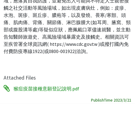
域，應落實自我防護，並避免出入可能與不特定人士親密接
觸之社交活動等風險場域，如出現皮膚病灶，例如：皮疹、
水泡、斑疹、斑丘疹、膿疱等，以及發燒、畏寒/寒顫、頭
痛、肌肉痛、背痛、關節痛、淋巴腺腫大(如耳周、腋窩、頸
部或腹股溝等處)等疑似症狀，應佩戴口罩儘速就醫，並主動
告知醫師旅遊史、高風險場域暴露史及接觸史。相關資訊可
至疾管署全球資訊網( https://www.cdc.gov.tw )或撥打國內免
付費防疫專線1922(或0800-001922)洽詢。
Attached Files
猴痘疫苗接種意願登記說明.pdf
PublishTime 2023/3/21