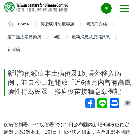
Center
中
block
ALT+C
Home
傳染病與防疫專題
傳染病介紹
第二類法定傳染病
M痘
最新消息及疫情訊息
新聞稿
:::
新增3例猴痘本土病例及1例境外移入病
例，並自今日起開放「近6個月內曾有高風
險性行為民眾」猴痘疫苗接種意願登記
Ba
疾病管制署(下稱疾管署)今(21)日公布國內新增4例猴痘確定
病例，為3例本土、1例日本境外移入個案，均為北部本國籍