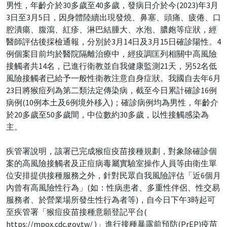
男性，年齡介於30多歲至40多歲，發病日介於今(2023)年3月
3日至3月5日，因身體陸續出現發燒、鼻塞、頭痛、疲倦、口
腔潰瘍、腹瀉、紅疹、淋巴結腫大、水泡、膿皰等症狀，經
醫師評估後採檢通報，分別於3月14日及3月15日確診陽性。4
例個案目前均於醫院隔離治療中，經疫調匡列相關中高風險
接觸者共14名，已進行衛教並自我健康監測21天，另52名低
風險接觸者已給予一般性衛教注意自身症狀。我國自去年6月
23日將猴痘列為第二類法定傳染病，截至今日累計確診16例
病例(10例本土及6例境外移入)；確診病例均為男性，年齡介
於20多歲至50多歲間，中位數約30多歲，以性接觸感染為
主。
疾管署說明，該署已完成猴痘疫苗接種規劃，對象除確診個
案的高風險接觸者及正痘病毒屬實驗室操作人員等由衛生單
位安排提供接種服務之外，針對民眾自我風險評估「近6個月
內曾有高風險性行為」(如：性病患者、多重性伴侶、性交易
服務者、於營業場所發生性行為者等)，自今日下午3時起可
至疾管署「猴痘疫苗接種意願登記平台(
https://mpox.cdc.gov.tw/ )」進行接種暴露前預防(PrEP)疫苗